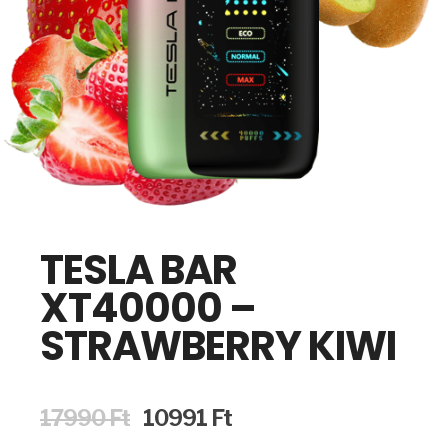
TESLA BAR
XT40000 –
STRAWBERRY KIWI
Original
Current
17990
Ft
10991
Ft
price
price