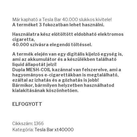
was:
is:
17990 Ft.
10991 Ft.
Már kapható a Tesla Bar 40.000 slukkos kivitele!
A terméket 3 fokozatban lehet használni.
Használatra kész előtöltött eldobható elektromos
cigaretta,
40.000 szívásra elegendő töltéssel.
A termék elején van egy digitális kijelző egység is,
ami az akkumulátor és a készülékben található
liquid állapotát jelzi!
Dupla MESH-COIL kazánnal van felszerelve, ami a
hagyományos e-cigarettákban is megtalálható,
ezáltal az ízhatás és a gőzhatás is jobb!
Bármikor, bármilyen helyzetben használhatod
kialakításának köszönhetően.
ELFOGYOTT
Cikkszám:
1366
Kategória:
Tesla Bar xt40000