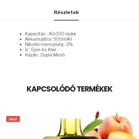
Részletek
Kapacitás : 40.000 slukk
Akkumulátor: 900mAh
Nikotin mennyiség : 2%
Íz : Eper és Kiwi
Kazán : Dupla Mesh
KAPCSOLÓDÓ TERMÉKEK
SALE