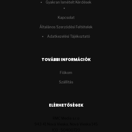
Gyakran Ismételt Kérdések
Kapcsolat
Általános Szerződési Feltételek
Adatkezelési Tájékoztató
TOVÁBBI INFORMÁCIÓK
Fiókom
Szállítás
ELÉRHETŐSÉGEK
RMC Media s.r.o
943 41 Nová Vieska, Nová Vieska 145
ICO : 50400720