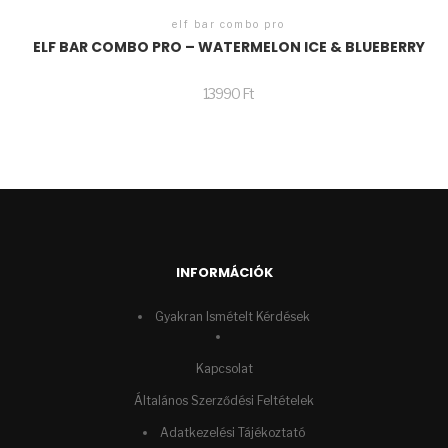
elf bar combo pro
ELF BAR COMBO PRO – WATERMELON ICE & BLUEBERRY
13990
Ft
INFORMÁCIÓK
Gyakran Ismételt Kérdések
Kapcsolat
Általános Szerződési Feltételek
Adatkezelési Tájékoztató