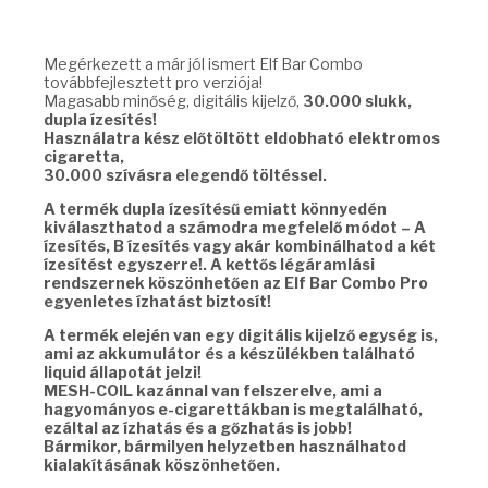
Megérkezett a már jól ismert Elf Bar Combo
továbbfejlesztett pro verziója!
Magasabb minőség, digitális kijelző,
30.000 slukk,
dupla ízesítés!
Használatra kész előtöltött eldobható elektromos
cigaretta,
30.000 szívásra elegendő töltéssel.
A termék dupla ízesítésű emiatt könnyedén
kiválaszthatod a számodra megfelelő módot – A
ízesítés, B ízesítés vagy akár kombinálhatod a két
ízesítést egyszerre!. A kettős légáramlási
rendszernek köszönhetően az Elf Bar Combo Pro
egyenletes ízhatást biztosít!
A termék elején van egy digitális kijelző egység is,
ami az akkumulátor és a készülékben található
liquid állapotát jelzi!
MESH-COIL kazánnal van felszerelve, ami a
hagyományos e-cigarettákban is megtalálható,
ezáltal az ízhatás és a gőzhatás is jobb!
Bármikor, bármilyen helyzetben használhatod
kialakításának köszönhetően.