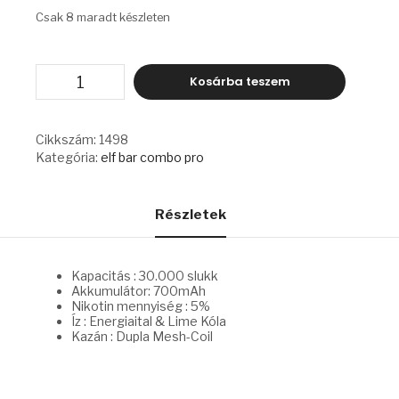
Csak 8 maradt készleten
ELF
Kosárba teszem
BAR
COMBO
PRO
-
Cikkszám:
1498
ELF
Kategória:
elf bar combo pro
BULL
&
LIME
COLA
Részletek
mennyiség
Kapacitás : 30.000 slukk
Akkumulátor: 700mAh
Nikotin mennyiség : 5%
Íz : Energiaital & Lime Kóla
Kazán : Dupla Mesh-Coil