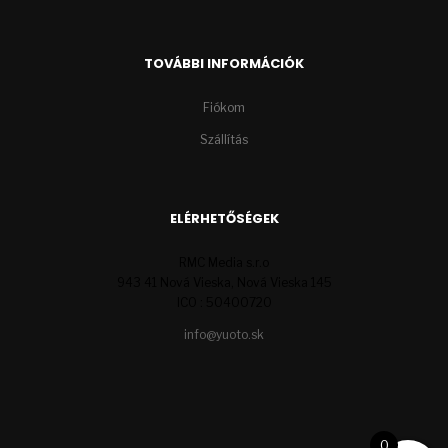
TOVÁBBI INFORMÁCIÓK
Fiókom
Szállítás
ELÉRHETŐSÉGEK
RMC Media s.r.o
943 41 Nová Vieska, Nová Vieska 145
ICO : 50400720
info@yuoto.sk
0