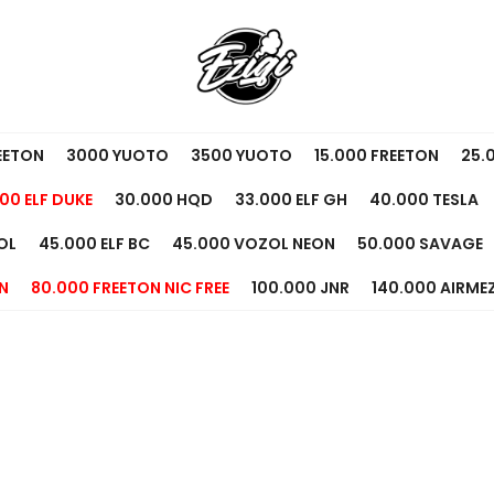
EETON
3000 YUOTO
3500 YUOTO
15.000 FREETON
25.
00 ELF DUKE
30.000 HQD
33.000 ELF GH
40.000 TESLA
OL
45.000 ELF BC
45.000 VOZOL NEON
50.000 SAVAGE
N
80.000 FREETON NIC FREE
100.000 JNR
140.000 AIRME