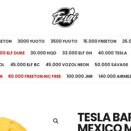
EETON
3000 YUOTO
3500 YUOTO
15.000 FREETON
25.
00 ELF DUKE
30.000 HQD
33.000 ELF GH
40.000 TESLA
OL
45.000 ELF BC
45.000 VOZOL NEON
50.000 SAVAGE
N
80.000 FREETON NIC FREE
100.000 JNR
140.000 AIRME
TESLA BA
MEXICO 