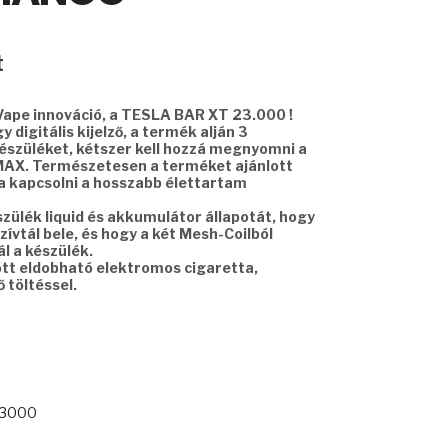
Current
t
price
is:
Vape innováció, a TESLA BAR XT 23.000 !
8990 Ft.
 digitális kijelző, a termék alján 3
készüléket, kétszer kell hozzá megnyomni a
X. Természetesen a terméket ajánlott
kapcsolni a hosszabb élettartam
észülék liquid és akkumulátor állapotát, hogy
zívtál bele, és hogy a két Mesh-Coilból
l a készülék.
ött eldobható elektromos cigaretta,
 töltéssel.
23000