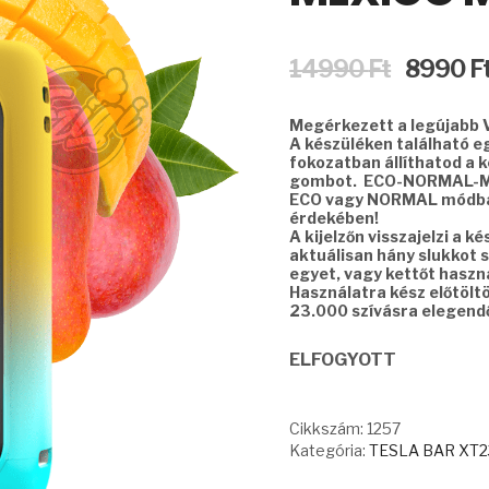
Original
14990
Ft
8990
F
price
was:
Megérkezett a legújabb 
14990 Ft.
A készüléken található egy
fokozatban állíthatod a 
gombot. ECO-NORMAL-MA
ECO vagy NORMAL módba 
érdekében!
A kijelzőn visszajelzi a k
aktuálisan hány slukkot s
egyet, vagy kettőt haszná
Használatra kész előtölt
23.000 szívásra elegendő
ELFOGYOTT
Cikkszám:
1257
Kategória:
TESLA BAR XT