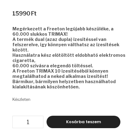
15990
Ft
Megérkezett a Freeton legújabb készüléke, a
60.000 slukkos TRIMAX!
A termék dual (azaz dupla) ízesítéssel van
felszerelve, így könnyen válthatsz az ízesítések
között.
Használatra kész előtöltött eldobható elektromos
cigaretta,
60.000 szívásra elegendő töltéssel.
A Freeton TRIMAX 10 ízesítéséből könnyen
megtalálhatod a neked alkalmas ízesítést!
Bármikor, bármilyen helyzetben használhatod
kialakításának köszönhetően.
Készleten
FREETON
Kosárba teszem
TRIMAX
-
STRAWBERRY