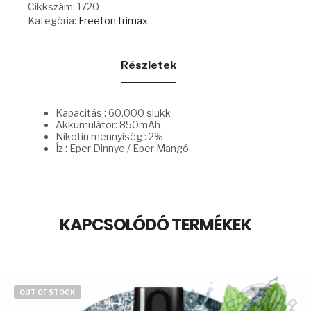
WATERMELON
Cikkszám:
1720
/
Kategória:
Freeton trimax
STRAWBERRY
MANGO
mennyiség
Részletek
Kapacitás : 60.000 slukk
Akkumulátor: 850mAh
Nikotin mennyiség : 2%
Íz : Eper Dinnye / Eper Mangó
KAPCSOLÓDÓ TERMÉKEK
OUT OF STOCK