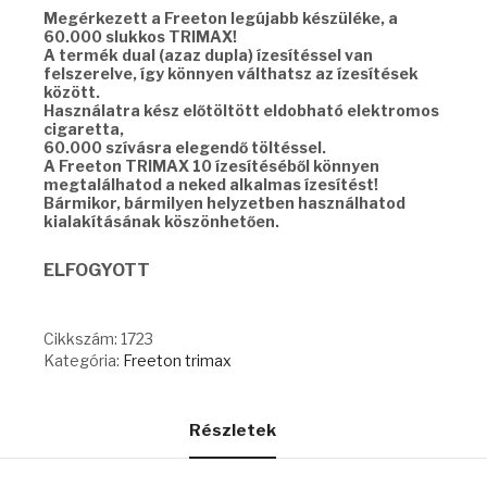
Megérkezett a Freeton legújabb készüléke, a
60.000 slukkos TRIMAX!
A termék dual (azaz dupla) ízesítéssel van
felszerelve, így könnyen válthatsz az ízesítések
között.
Használatra kész előtöltött eldobható elektromos
cigaretta,
60.000 szívásra elegendő töltéssel.
A Freeton TRIMAX 10 ízesítéséből könnyen
megtalálhatod a neked alkalmas ízesítést!
Bármikor, bármilyen helyzetben használhatod
kialakításának köszönhetően.
ELFOGYOTT
Cikkszám:
1723
Kategória:
Freeton trimax
Részletek