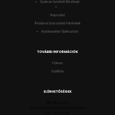
Gyakran Ismételt Kérdések
Kapcsolat
Általános Szerződési Feltételek
Adatkezelési Tájékoztató
TOVÁBBI INFORMÁCIÓK
Fiókom
Szállítás
ELÉRHETŐSÉGEK
RMC Media s.r.o
943 41 Nová Vieska, Nová Vieska 145
ICO : 50400720