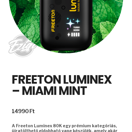
FREETON LUMINEX
– MIAMI MINT
14990
Ft
A Freeton Luminex 80K egy prémium kategóriás,
újratölthető eldobható vape készülék, amely akár