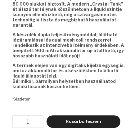
80 000 slukkot biztosít. A modern „Crystal Tank”
átlátszó tartálynak köszönhetően a liquid szintje
könnyen ellenőrizhető, míg a szivárgásmentes
technológia tiszta és megbízható használatot
garantál.
A készülék dupla teljesítménymóddal, állítható
légáramlással és dual mesh coil rendszerrel
rendelkezik az intenzívebb ízélmény érdekében. A
beépített 900 mAh akkumulátor újratölthető, így
hosszabb használati időt nyújt.
A termék elején van egy digitális kijelző egység is,
ami az akkumulátor és a készülékben található
liquid állapotát jelzi.
Bármikor, bármilyen helyzetben használhatod
kialakításának köszönhetően.
Készleten
FREETON
Kosárba teszem
LUMINEX
-
MIAMI
MINT