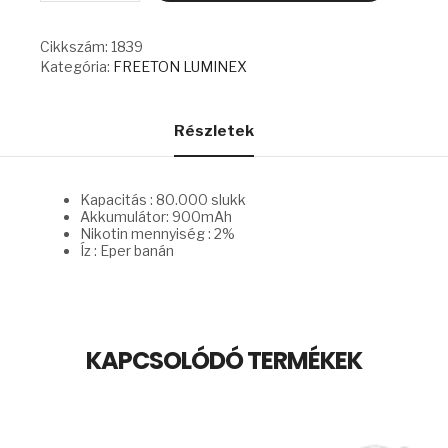
-
STRAWBERRY
BANANA
Cikkszám:
1839
mennyiség
Kategória:
FREETON LUMINEX
Részletek
Kapacitás : 80.000 slukk
Akkumulátor: 900mAh
Nikotin mennyiség : 2%
Íz : Eper banán
KAPCSOLÓDÓ TERMÉKEK