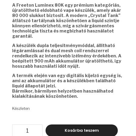
A Freeton Luminex 80K egy prémium kategóriás,
újratölthető eldobható vape készülék, amely akár
80 000 slukkot biztosít. A modern „Crystal Tank”
átlátszó tartálynak köszönhetően a liquid szintje
könnyen ellenőrizhető, míg a szivárgásmentes
technológia tiszta és megbízható használatot
garantál.
A készülék dupla teljesítménymóddal, állítható
légáramlással és dual mesh coil rendszerrel
rendelkezik az intenzívebb ízélmény érdekében. A
beépített 900 mAh akkumulátor újratölthető, így
hosszabb használati időt nyújt.
A termék elején van egy digitális kijelző egység is,
ami az akkumulátor és a készülékben található
liquid állapotát jelzi.
Bármikor, bármilyen helyzetben használhatod
kialakításának köszönhetően.
Készleten
FREETON
Kosárba teszem
LUMINEX