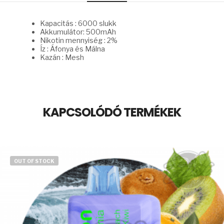
Kapacitás : 6000 slukk
Akkumulátor: 500mAh
Nikotin mennyiség : 2%
Íz : Áfonya és Málna
Kazán : Mesh
KAPCSOLÓDÓ TERMÉKEK
OUT OF STOCK