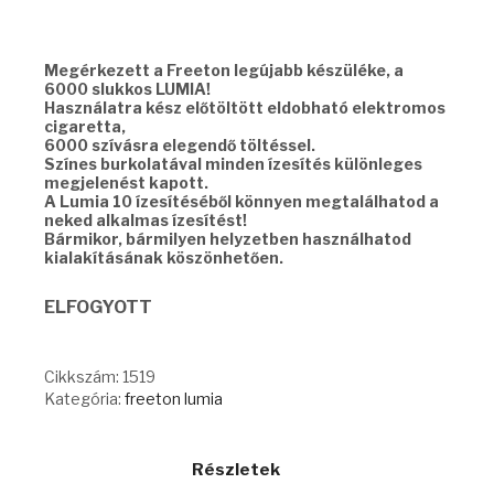
was:
is:
8490 Ft.
6490 Ft.
Megérkezett a Freeton legújabb készüléke, a
6000 slukkos LUMIA!
Használatra kész előtöltött eldobható elektromos
cigaretta,
6000 szívásra elegendő töltéssel.
Színes burkolatával minden ízesítés különleges
megjelenést kapott.
A Lumia 10 ízesítéséből könnyen megtalálhatod a
neked alkalmas ízesítést!
Bármikor, bármilyen helyzetben használhatod
kialakításának köszönhetően.
ELFOGYOTT
Cikkszám:
1519
Kategória:
freeton lumia
Részletek