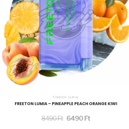
freeton lumia
FREETON LUMIA – PINEAPPLE PEACH ORANGE KIWI
Original
Current
8490
Ft
6490
Ft
price
price
was:
is: