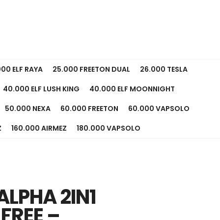
000 ELF RAYA
25.000 FREETON DUAL
26.000 TESLA
40.000 ELF LUSH KING
40.000 ELF MOONNIGHT
50.000 NEXA
60.000 FREETON
60.000 VAPSOLO
Z
160.000 AIRMEZ
180.000 VAPSOLO
ALPHA 2IN1
 FREE –