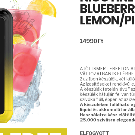
BLUEBER
LEMON/P
14990
Ft
A JÓL ISMERT FREETON A
VÁLTOZATBAN IS ELÉRHE
2 az 1ben készülék, két kül
Az ízesítéseket rendkívül e
A készülék tetején lévő ” sz
készülék hátulján fel van tü
szívóka ” áll, éppen az az íz
A készüléken található egy
liquid és akkumulátor áll
Használatra kész előtölt
25.000 szívásra elegendő
ELFOGYOTT