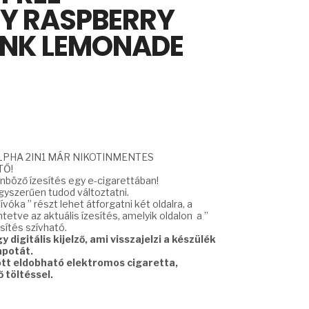
RY RASPBERRY
INK LEMONADE
LPHA 2IN1 MÁR NIKOTINMENTES
TŐ!
önböző ízesítés egy e-cigarettában!
gyszerűen tudod változtatni.
ívóka ” részt lehet átforgatni két oldalra, a
ntetve az aktuális ízesítés, amelyik oldalon a ”
esítés szívható.
 digitális kijelző, ami visszajelzi a készülék
apotát.
ött eldobható elektromos cigaretta,
 töltéssel.