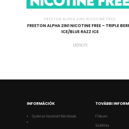
FREETON ALPHA 2IN1 NICOTINE FREE
FREETON ALPHA 2IN1 NICOTINE FREE – TRIPLE BER
ICE/BLUE RAZZ ICE
14990
Ft
INFORMÁCIÓK
TOVÁBBI INFOR
Gyakran Ismételt Kérdések
Fiókom
Szállítás