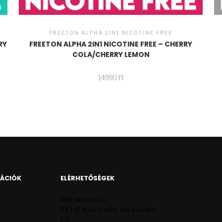
FREETON ALPHA 2IN1 NICOTINE FREE
RY
FREETON ALPHA 2IN1 NICOTINE FREE – CHERRY
COLA/CHERRY LEMON
14990
Ft
MÁCIÓK
ELÉRHETŐSÉGEK
RMC Media s.r.o
943 41 Nová Vieska, Nová Vieska
145