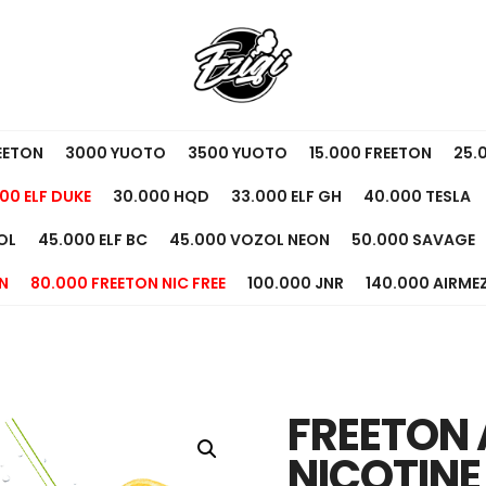
EETON
3000 YUOTO
3500 YUOTO
15.000 FREETON
25.
00 ELF DUKE
30.000 HQD
33.000 ELF GH
40.000 TESLA
OL
45.000 ELF BC
45.000 VOZOL NEON
50.000 SAVAGE
N
80.000 FREETON NIC FREE
100.000 JNR
140.000 AIRME
FREETON 
NICOTINE