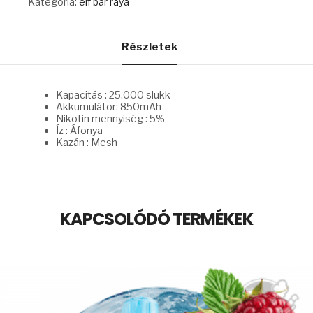
Kategória:
elf bar raya
mennyiség
Részletek
Kapacitás : 25.000 slukk
Akkumulátor: 850mAh
Nikotin mennyiség : 5%
Íz : Áfonya
Kazán : Mesh
KAPCSOLÓDÓ TERMÉKEK