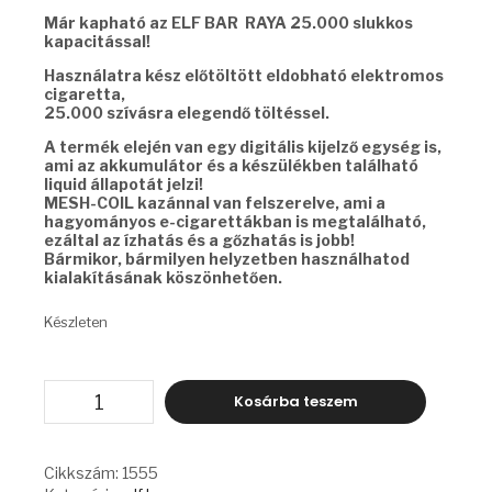
Már kapható az ELF BAR RAYA 25.000 slukkos
kapacitással!
Használatra kész előtöltött eldobható elektromos
cigaretta,
25.000 szívásra elegendő töltéssel.
A termék elején van egy digitális kijelző egység is,
ami az akkumulátor és a készülékben található
liquid állapotát jelzi!
MESH-COIL kazánnal van felszerelve, ami a
hagyományos e-cigarettákban is megtalálható,
ezáltal az ízhatás és a gőzhatás is jobb!
Bármikor, bármilyen helyzetben használhatod
kialakításának köszönhetően.
Készleten
ELF
Kosárba teszem
BAR
RAYA
-
BLUEBERRY
Cikkszám:
1555
ICE