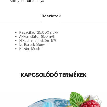
Kategória:
elf bar raya
mennyiség
Részletek
Kapacitás : 25.000 slukk
Akkumulátor: 850mAh
Nikotin mennyiség : 5%
Íz : Barack áfonya
Kazán : Mesh
KAPCSOLÓDÓ TERMÉKEK