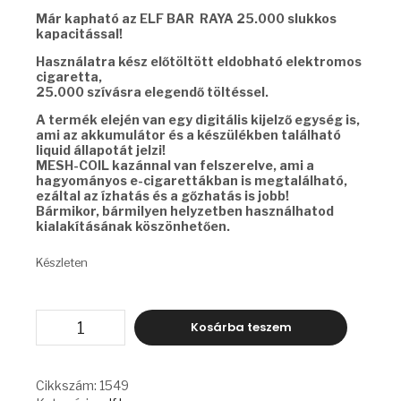
Már kapható az ELF BAR RAYA 25.000 slukkos
kapacitással!
Használatra kész előtöltött eldobható elektromos
cigaretta,
25.000 szívásra elegendő töltéssel.
A termék elején van egy digitális kijelző egység is,
ami az akkumulátor és a készülékben található
liquid állapotát jelzi!
MESH-COIL kazánnal van felszerelve, ami a
hagyományos e-cigarettákban is megtalálható,
ezáltal az ízhatás és a gőzhatás is jobb!
Bármikor, bármilyen helyzetben használhatod
kialakításának köszönhetően.
Készleten
ELF
Kosárba teszem
BAR
RAYA
-
PEACH
Cikkszám:
1549
BERRY