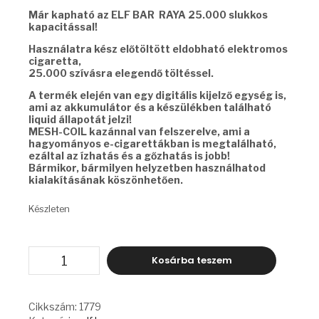
Már kapható az ELF BAR RAYA 25.000 slukkos
kapacitással!
Használatra kész előtöltött eldobható elektromos
cigaretta,
25.000 szívásra elegendő töltéssel.
A termék elején van egy digitális kijelző egység is,
ami az akkumulátor és a készülékben található
liquid állapotát jelzi!
MESH-COIL kazánnal van felszerelve, ami a
hagyományos e-cigarettákban is megtalálható,
ezáltal az ízhatás és a gőzhatás is jobb!
Bármikor, bármilyen helyzetben használhatod
kialakításának köszönhetően.
Készleten
ELF
Kosárba teszem
BAR
RAYA
-
BLUE
Cikkszám:
1779
RAZZ