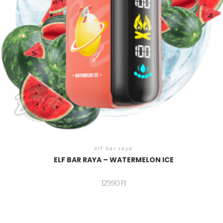
elf bar raya
ELF BAR RAYA – WATERMELON ICE
12990
Ft