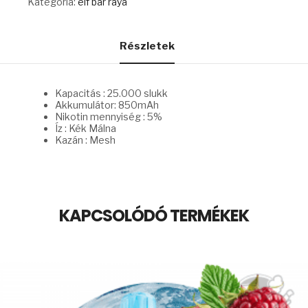
Kategória:
elf bar raya
ICE
mennyiség
Részletek
Kapacitás : 25.000 slukk
Akkumulátor: 850mAh
Nikotin mennyiség : 5%
Íz : Kék Málna
Kazán : Mesh
KAPCSOLÓDÓ TERMÉKEK