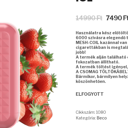
Original
14990
Ft
7490
F
price
was:
Használatra kész előtölt
14990 Ft.
6000 szívásra elegendő t
MESH-COIL kazánnal van 
cigarettákban is megtalál
jobb!
A termék alján található
fokozatban állítható.
A termék töltést igényel
A CSOMAG TÖLTŐKÁBEL
Bármikor, bármilyen hel
köszönhetően.
ELFOGYOTT
Cikkszám:
1080
Kategória:
Beco