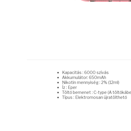
Kapacitás : 6000 szívás
Akkumulátor: 650mAh
Nikotin mennyiség : 2% (12ml)
Íz : Eper
Töltő bemenet : C-type (A töltőkáb
Típus : Elektromosan újratölthető