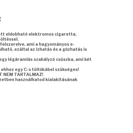
Current
t
price
is:
ött eldobható elektromos cigaretta,
7490 Ft.
öltéssel.
felszerelve, ami a hagyományos e-
ható, ezáltal az ízhatás és a gőzhatás is
 egy légáramlás szabályzó csúszka, ami két
, ehhez egy C-s töltőkábel szükséges!
T NEM TARTALMAZ!
yzetben használhatod kialakításának