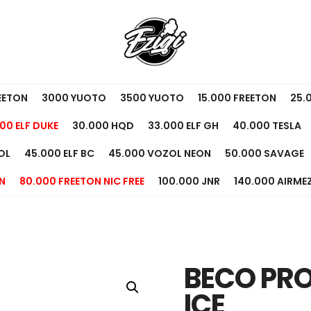
EETON
3000 YUOTO
3500 YUOTO
15.000 FREETON
25.
00 ELF DUKE
30.000 HQD
33.000 ELF GH
40.000 TESLA
OL
45.000 ELF BC
45.000 VOZOL NEON
50.000 SAVAGE
N
80.000 FREETON NIC FREE
100.000 JNR
140.000 AIRME
BECO PR
ICE