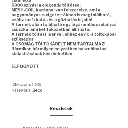
cigaretta,
6000 szívásra elegendő töltéssel.
MESH-COIL kazánnal van felszerelve, ami a
hagyományos e-cigarettákban is megtalálható,
ezáltal az ízhatás és a gőzhatás is jobb!
A termék alján található egy légáramlás szabályzó
csúszka, ami két fokozatban állítható.
A termék töltést igényel, ehhez egy C-s töltőkábel
szükséges!
A CSOMAG TÖLTŐKÁBELT NEM TARTALMAZ!
Bármikor, bármilyen helyzetben használhatod
kialakításának köszönhetően.
ELFOGYOTT
Cikkszám:
1089
Kategória:
Beco
Részletek