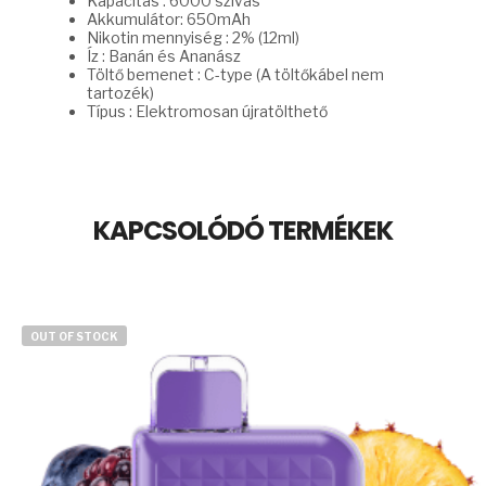
Kapacitás : 6000 szívás
Akkumulátor: 650mAh
Nikotin mennyiség : 2% (12ml)
Íz : Banán és Ananász
Töltő bemenet : C-type (A töltőkábel nem
tartozék)
Típus : Elektromosan újratölthető
KAPCSOLÓDÓ TERMÉKEK
OUT OF STOCK