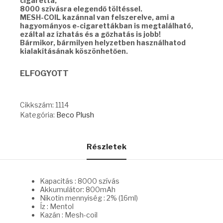
cigaretta,
8000 szívásra elegendő töltéssel.
MESH-COIL kazánnal van felszerelve, ami a
hagyományos e-cigarettákban is megtalálható,
ezáltal az ízhatás és a gőzhatás is jobb!
Bármikor, bármilyen helyzetben használhatod
kialakításának köszönhetően.
ELFOGYOTT
Cikkszám:
1114
Kategória:
Beco Plush
Részletek
Kapacitás : 8000 szívás
Akkumulátor: 800mAh
Nikotin mennyiség : 2% (16ml)
Íz : Mentol
Kazán : Mesh-coil