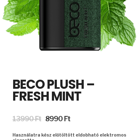
BECO PLUSH –
FRESH MINT
Original
Current
13990
Ft
8990
Ft
price
price
was:
is:
Használatra kész előtöltött eldobható elektromos
13990 Ft.
8990 Ft.