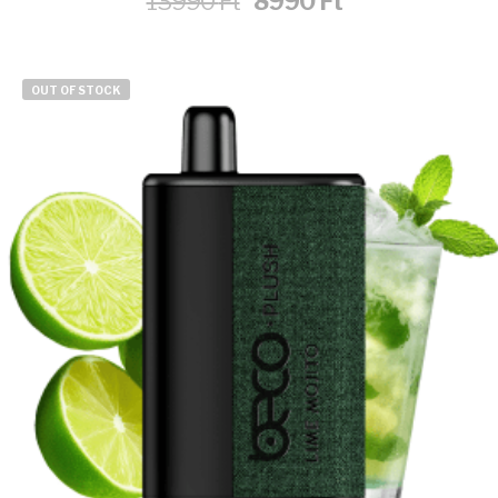
13990
Ft
8990
Ft
price
price
was:
is:
13990 Ft.
8990 Ft.
OUT OF STOCK