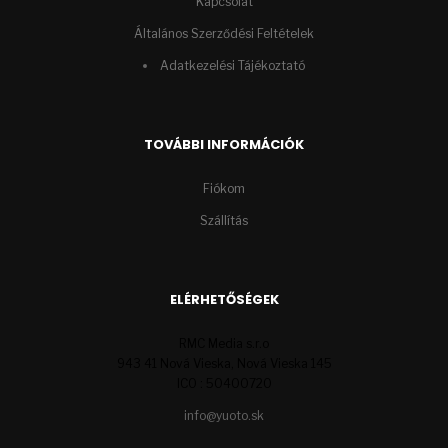
Kapcsolat
Általános Szerződési Feltételek
Adatkezelési Tájékoztató
TOVÁBBI INFORMÁCIÓK
Fiókom
Szállítás
ELÉRHETŐSÉGEK
RMC Media s.r.o
943 41 Nová Vieska, Nová Vieska 145
ICO : 50400720
info@yuoto.sk