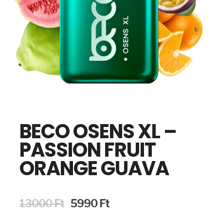
BECO OSENS XL –
PASSION FRUIT
ORANGE GUAVA
Original
Current
13000
Ft
5990
Ft
price
price