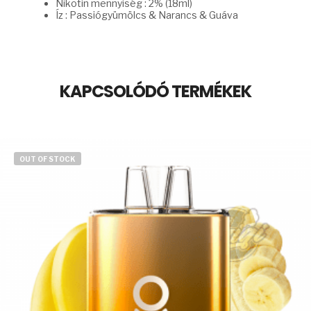
Nikotin mennyiség : 2% (18ml)
Íz : Passiógyümölcs & Narancs & Guáva
KAPCSOLÓDÓ TERMÉKEK
OUT OF STOCK