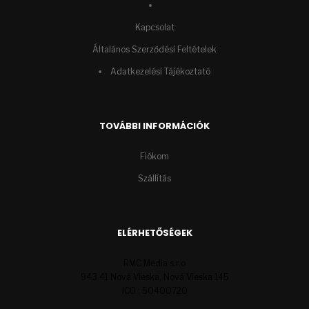
Kapcsolat
Általános Szerződési Feltételek
Adatkezelési Tájékoztató
TOVÁBBI INFORMÁCIÓK
Fiókom
Szállítás
ELÉRHETŐSÉGEK
RMC Media s.r.o
943 41 Nová Vieska, Nová Vieska 145
ICO : 50400720