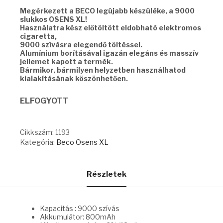
was:
is:
Megérkezett a BECO legújabb készüléke, a 9000
13000 Ft.
5990 Ft.
slukkos OSENS XL!
Használatra kész előtöltött eldobható elektromos
cigaretta,
9000 szívásra elegendő töltéssel.
Alumínium borításával igazán elegáns és masszív
jellemet kapott a termék.
Bármikor, bármilyen helyzetben használhatod
kialakításának köszönhetően.
ELFOGYOTT
Cikkszám:
1193
Kategória:
Beco Osens XL
Részletek
Kapacitás : 9000 szívás
Akkumulátor: 800mAh