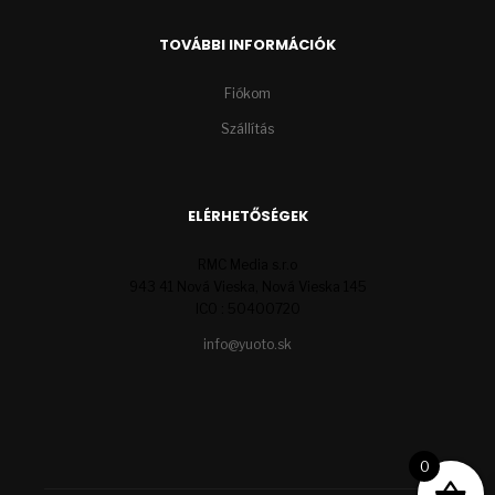
TOVÁBBI INFORMÁCIÓK
Fiókom
Szállítás
ELÉRHETŐSÉGEK
RMC Media s.r.o
943 41 Nová Vieska, Nová Vieska 145
ICO : 50400720
info@yuoto.sk
0