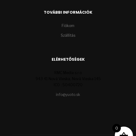
TOVÁBBI INFORMÁCIÓK
Fiókom
Szállítás
ELÉRHETŐSÉGEK
RMC Media s.r.o
943 41 Nová Vieska, Nová Vieska 145
ICO : 50400720
info@yuoto.sk
0