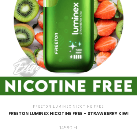
FREETON LUMINEX NICOTINE FREE
FREETON LUMINEX NICOTINE FREE – STRAWBERRY KIWI
14990
Ft