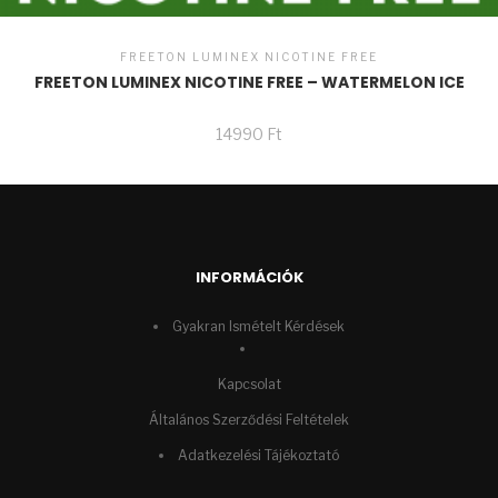
FREETON LUMINEX NICOTINE FREE
FREETON LUMINEX NICOTINE FREE – WATERMELON ICE
14990
Ft
INFORMÁCIÓK
Gyakran Ismételt Kérdések
Kapcsolat
Általános Szerződési Feltételek
Adatkezelési Tájékoztató