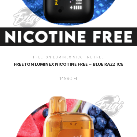
FREETON LUMINEX NICOTINE FREE
FREETON LUMINEX NICOTINE FREE – BLUE RAZZ ICE
14990
Ft