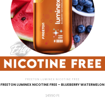
FREETON LUMINEX NICOTINE FREE
FREETON LUMINEX NICOTINE FREE – BLUEBERRY WATERMELON
14990
Ft