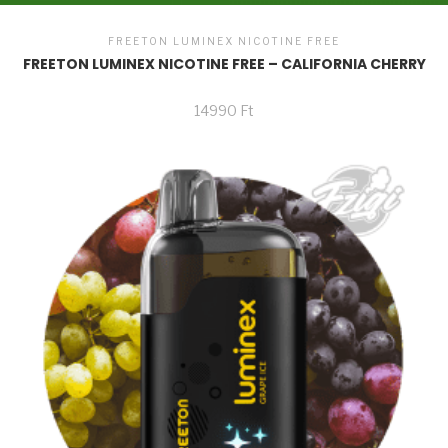
FREETON LUMINEX NICOTINE FREE
FREETON LUMINEX NICOTINE FREE – CALIFORNIA CHERRY
14990
Ft