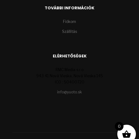
TOVÁBBI INFORMÁCIÓK
Fiókom
Szállítás
ELÉRHETŐSÉGEK
RMC Media s.r.o
943 41 Nová Vieska, Nová Vieska 145
ICO : 50400720
info@yuoto.sk
0