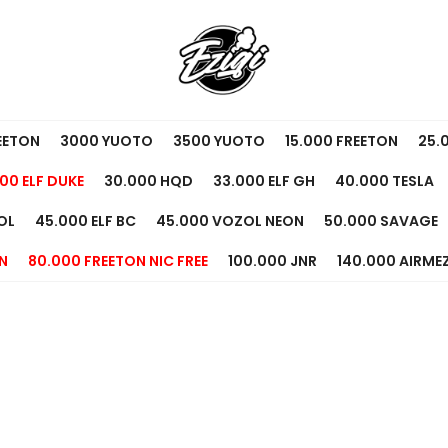
EETON
3000 YUOTO
3500 YUOTO
15.000 FREETON
25.
00 ELF DUKE
30.000 HQD
33.000 ELF GH
40.000 TESLA
OL
45.000 ELF BC
45.000 VOZOL NEON
50.000 SAVAGE
N
80.000 FREETON NIC FREE
100.000 JNR
140.000 AIRME