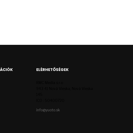
MÁCIÓK
ELÉRHETŐSÉGEK
RMC Media s.r.o
943 41 Nová Vieska, Nová Vieska
145
ICO : 50400720
info@yuoto.sk