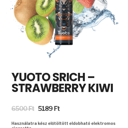
YUOTO SRICH –
STRAWBERRY KIWI
Original
Current
6500
Ft
5189
Ft
price
price
was:
is:
Használatra kész előtöltött eldobható elektromos
6500 Ft.
5189 Ft.