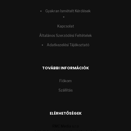
Gyakran Ismételt Kérdések
Kapcsolat
Általános Szerződési Feltételek
Adatkezelési Tájékoztató
TOVÁBBI INFORMÁCIÓK
Fiókom
Szállítás
ELÉRHETŐSÉGEK
RMC Media s.r.o