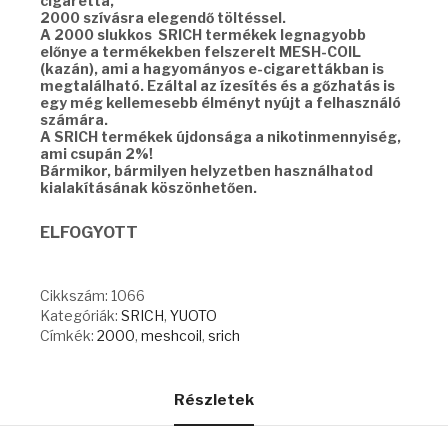
cigaretta,
2000 szívásra elegendő töltéssel.
A 2000 slukkos SRICH termékek legnagyobb
előnye a termékekben felszerelt MESH-COIL
(kazán), ami a hagyományos e-cigarettákban is
megtalálható. Ezáltal az ízesítés és a gőzhatás is
egy még kellemesebb élményt nyújt a felhasználó
számára.
A SRICH termékek újdonsága a nikotinmennyiség,
ami csupán 2%!
Bármikor, bármilyen helyzetben használhatod
kialakításának köszönhetően.
ELFOGYOTT
Cikkszám:
1066
Kategóriák:
SRICH
,
YUOTO
Címkék:
2000
,
meshcoil
,
srich
Részletek