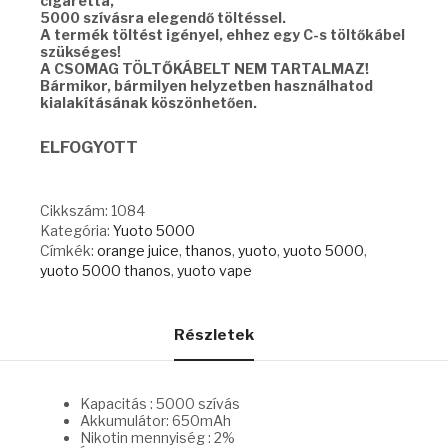
cigaretta,
5000 szívásra elegendő töltéssel.
A termék töltést igényel, ehhez egy C-s töltőkábel
szükséges!
A CSOMAG TÖLTŐKÁBELT NEM TARTALMAZ!
Bármikor, bármilyen helyzetben használhatod
kialakításának köszönhetően.
ELFOGYOTT
Cikkszám:
1084
Kategória:
Yuoto 5000
Címkék:
orange juice
,
thanos
,
yuoto
,
yuoto 5000
,
yuoto 5000 thanos
,
yuoto vape
Részletek
Kapacitás : 5000 szívás
Akkumulátor: 650mAh
Nikotin mennyiség : 2%