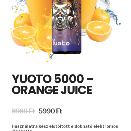
YUOTO 5000 –
ORANGE JUICE
Original
Current
8989
Ft
5990
Ft
price
price
was:
is:
Használatra kész előtöltött eldobható elektromos
8989 Ft.
5990 Ft.