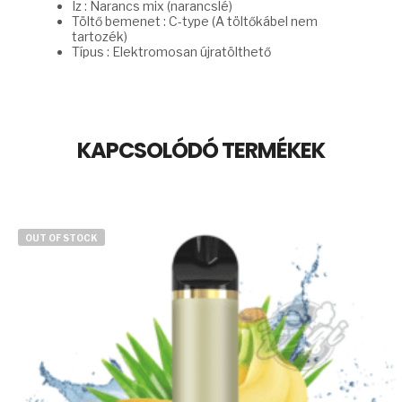
Íz : Narancs mix (narancslé)
Töltő bemenet : C-type (A töltőkábel nem
tartozék)
Típus : Elektromosan újratölthető
KAPCSOLÓDÓ TERMÉKEK
OUT OF STOCK