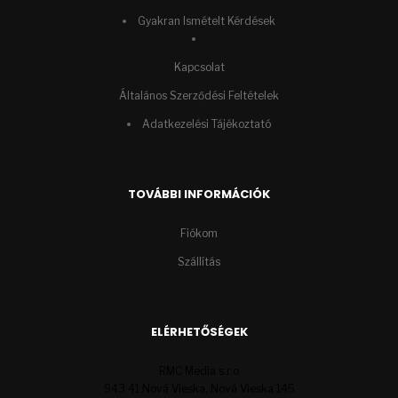
Gyakran Ismételt Kérdések
Kapcsolat
Általános Szerződési Feltételek
Adatkezelési Tájékoztató
TOVÁBBI INFORMÁCIÓK
Fiókom
Szállítás
ELÉRHETŐSÉGEK
RMC Media s.r.o
943 41 Nová Vieska, Nová Vieska 145