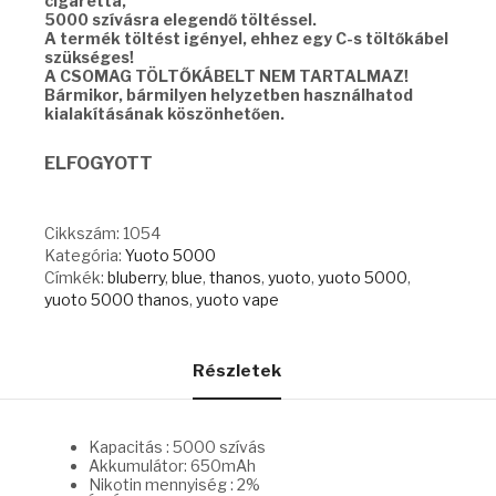
cigaretta,
5000 szívásra elegendő töltéssel.
A termék töltést igényel, ehhez egy C-s töltőkábel
szükséges!
A CSOMAG TÖLTŐKÁBELT NEM TARTALMAZ!
Bármikor, bármilyen helyzetben használhatod
kialakításának köszönhetően.
ELFOGYOTT
Cikkszám:
1054
Kategória:
Yuoto 5000
Címkék:
bluberry
,
blue
,
thanos
,
yuoto
,
yuoto 5000
,
yuoto 5000 thanos
,
yuoto vape
Részletek
Kapacitás : 5000 szívás
Akkumulátor: 650mAh
Nikotin mennyiség : 2%