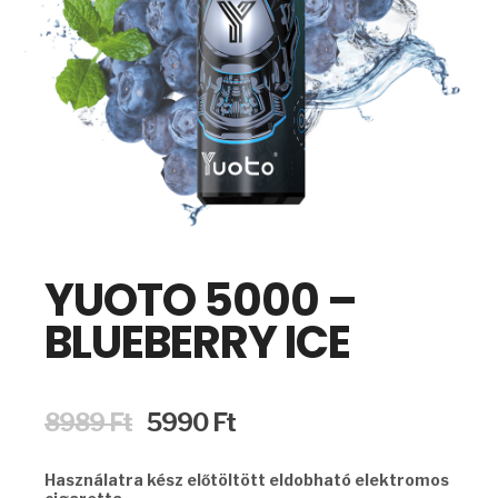
YUOTO 5000 –
BLUEBERRY ICE
Original
Current
8989
Ft
5990
Ft
price
price
was:
is:
Használatra kész előtöltött eldobható elektromos
8989 Ft.
5990 Ft.