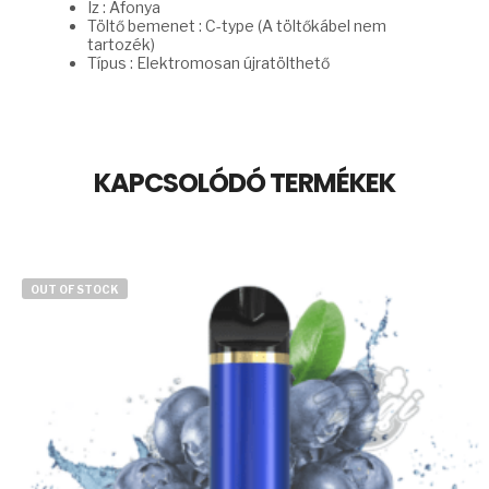
Íz : Áfonya
Töltő bemenet : C-type (A töltőkábel nem
tartozék)
Típus : Elektromosan újratölthető
KAPCSOLÓDÓ TERMÉKEK
OUT OF STOCK