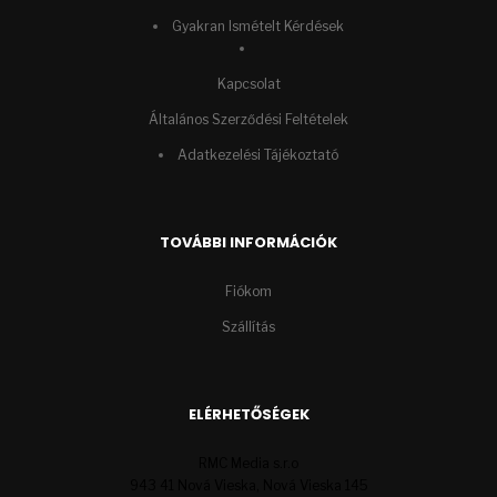
Gyakran Ismételt Kérdések
Kapcsolat
Általános Szerződési Feltételek
Adatkezelési Tájékoztató
TOVÁBBI INFORMÁCIÓK
Fiókom
Szállítás
ELÉRHETŐSÉGEK
RMC Media s.r.o
943 41 Nová Vieska, Nová Vieska 145