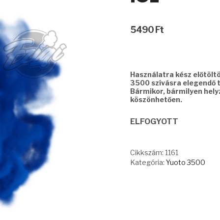
5490
Ft
Használatra kész előtölt
3500 szívásra elegendő t
Bármikor, bármilyen hel
köszönhetően.
ELFOGYOTT
Cikkszám:
1161
Kategória:
Yuoto 3500