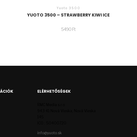
Yuoto 3500
YUOTO 3500 – STRAWBERRY KIWI ICE
5490
Ft
MÁCIÓK
ELÉRHETŐSÉGEK
RMC Media s.r.o
943 41 Nová Vieska, Nová Vieska
145
ICO : 50400720
info@yuoto.sk