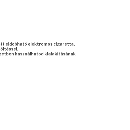
ött eldobható elektromos cigaretta,
öltéssel.
yzetben használhatod kialakításának