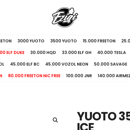
EETON
3000 YUOTO
3500 YUOTO
15.000 FREETON
25.
00 ELF DUKE
30.000 HQD
33.000 ELF GH
40.000 TESLA
OL
45.000 ELF BC
45.000 VOZOL NEON
50.000 SAVAGE
N
80.000 FREETON NIC FREE
100.000 JNR
140.000 AIRME
YUOTO 35
ICE