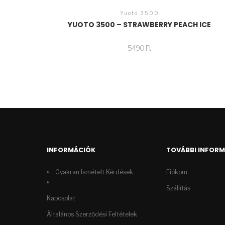
Yuoto 3500
YUOTO 3500 – STRAWBERRY PEACH ICE
5490
Ft
INFORMÁCIÓK
TOVÁBBI INFOR
Gyakran Ismételt Kérdések
Fiókom
Szállítás
Kapcsolat
Általános Szerződési Feltételek