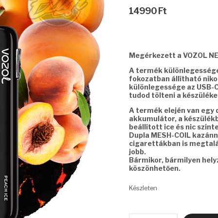
14990
Ft
Megérkezett a VOZOL NE
A termék különlegessége 
fokozatban állítható nik
különlegessége az USB-C 
tudod tölteni a készüléke
A termék elején van egy di
akkumulátor, a készülékbe
beállított ice és nic szinte
Dupla MESH-COIL kazánna
cigarettákban is megtalál
jobb.
Bármikor, bármilyen hel
köszönhetően.
Készleten
VOZOL