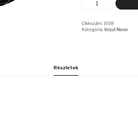
NEON
-
PEACH
ICE
Cikkszám:
1658
mennyiség
Kategória:
Vozol Neon
Részletek