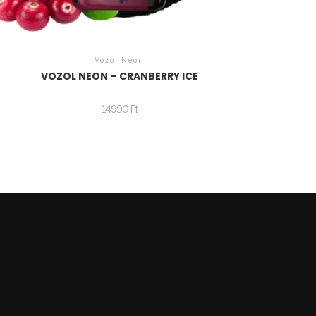
Vozol Neon
VOZOL NEON – CRANBERRY ICE
14990
Ft