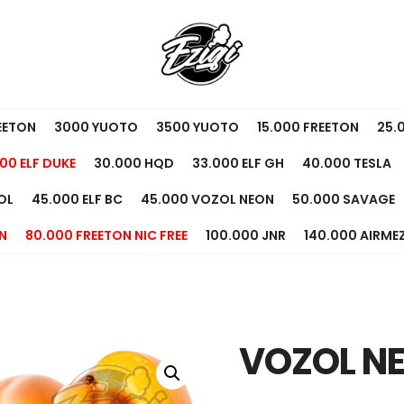
EETON
3000 YUOTO
3500 YUOTO
15.000 FREETON
25.
00 ELF DUKE
30.000 HQD
33.000 ELF GH
40.000 TESLA
OL
45.000 ELF BC
45.000 VOZOL NEON
50.000 SAVAGE
N
80.000 FREETON NIC FREE
100.000 JNR
140.000 AIRME
VOZOL NE