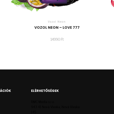
Vozol Neon
VOZOL NEON – LOVE 777
14990
Ft
MÁCIÓK
ELÉRHETŐSÉGEK
RMC Media s.r.o
943 41 Nová Vieska, Nová Vieska
145