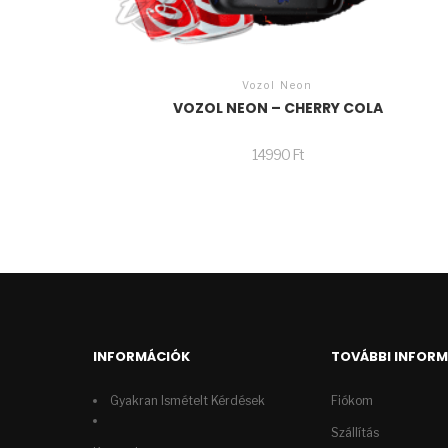
Vozol Neon
VOZOL NEON – CHERRY COLA
14990
Ft
INFORMÁCIÓK
TOVÁBBI INFOR
Gyakran Ismételt Kérdések
Fiókom
Szállítás