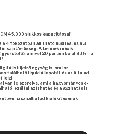
ON 45.000 slukkos kapacitással!
a 4 fokozatban állítható hűsítés, és a 3
otin szint/erősség. A termék másik
gyorstöltő, amivel 20 percen belül 80%-ra
t!
gitális kijelző egység is, ami az
n található liquid állapotát és az általad
t jelzi.
l van felszerelve, ami a hagyományos e-
ható, ezáltal az ízhatás és a gőzhatás is
yzetben használhatod kialakításának