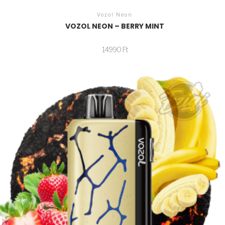
Vozol Neon
VOZOL NEON – BERRY MINT
14990
Ft