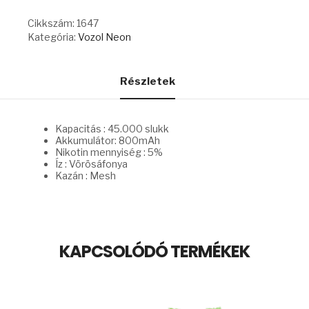
CRANBERRY
ICE
Cikkszám:
1647
mennyiség
Kategória:
Vozol Neon
Részletek
Kapacitás : 45.000 slukk
Akkumulátor: 800mAh
Nikotin mennyiség : 5%
Íz : Vörösáfonya
Kazán : Mesh
KAPCSOLÓDÓ TERMÉKEK