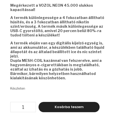
Megérkezett a VOZOL NEON 45.000 slukkos
kapacitással!
A termék különlegessége a 4 fokozatban állítható
hűsítés, és a 3 fokozatban állítható nikotin
szint/erősség. A termék másik különlegessége az
USB-C gyorstöltő, amivel 20 percen belül 80%-ra
tudod tölteni a készüléket!
A termék elején van egy digitális kijelző egység is,
ami az akkumulátor, a készülékben található liquid
állapotát és az általad beállított ice és nic szintet
jelzi.
Dupla MESH-COIL kazánnal van felszerelve, ami a
hagyományos e-cigarettákban is megtalálható,
ezáltal az ízhatás és a gőzhatás is jobb.
Bármikor, bármilyen helyzetben használhatod
kialakításának köszönhetően.
Készleten
VOZOL
Kosárba teszem
NEON
-