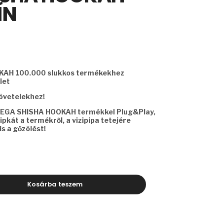
ÍN
KAH 100.000 slukkos termékekhez
let
övetelekhez!
R MEGA SHISHA HOOKAH termékkel Plug&Play,
ipkát a termékről, a vizipipa tetejére
is a gőzölést!
Kosárba teszem