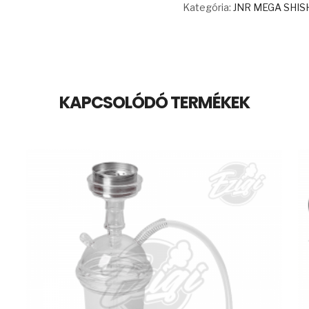
Kategória:
JNR MEGA SHI
HOOKAH
RÓZSASZÍN
mennyiség
KAPCSOLÓDÓ TERMÉKEK