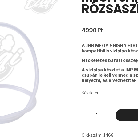
RÓZSASZ
4990
Ft
A JNR MEGA SHISHA HOO
kompatibilis vizipipa kész
NTökéletes baráti összej
A vizipipa készlet a JN
csupán le kell venned a sz
helyezni, és élvezhetitek 
Készleten
VIZIPIPA
KÉSZLET
-
JNR
MEGA
Cikkszám:
1468
SHISHA