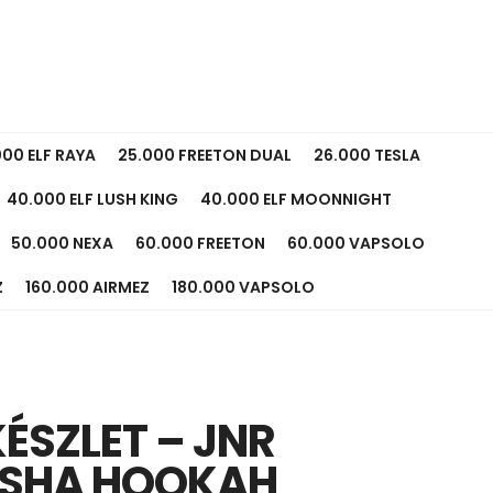
000 ELF RAYA
25.000 FREETON DUAL
26.000 TESLA
40.000 ELF LUSH KING
40.000 ELF MOONNIGHT
50.000 NEXA
60.000 FREETON
60.000 VAPSOLO
Z
160.000 AIRMEZ
180.000 VAPSOLO
KÉSZLET – JNR
ISHA HOOKAH