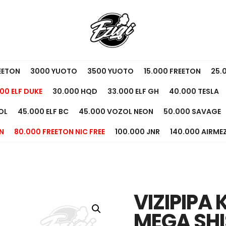
EETON
3000 YUOTO
3500 YUOTO
15.000 FREETON
25.
00 ELF DUKE
30.000 HQD
33.000 ELF GH
40.000 TESLA
OL
45.000 ELF BC
45.000 VOZOL NEON
50.000 SAVAGE
N
80.000 FREETON NIC FREE
100.000 JNR
140.000 AIRME
VIZIPIPA 
MEGA SH