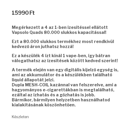
15990
Ft
Megérkezett a 4 az 1-ben ízesítéssel ellátott
Vapsolo Quads 80.000 slukkos kapacitással!
Ezt a 80.000 slukkos termékhez most rendkívül
kedvező áron juthatsz hozzá!
Ez a készülék 4 ízt kínál 1 vape-ben, így bátran
válogathatsz az ízesítések között kedved szerint!
A termék elején van egy digitális kijelző egység is,
ami az akkumulátor és a készülékben található
liquid állapotát jelzi.
Dupla MESH-COIL kazánnal van felszerelve, ami a
hagyományos e-cigarettákban is megtalálható,
ezáltal az ízhatás és a gőzhatás is jobb.
Bármikor, bármilyen helyzetben használhatod
kialakításának köszönhetően.
Készleten