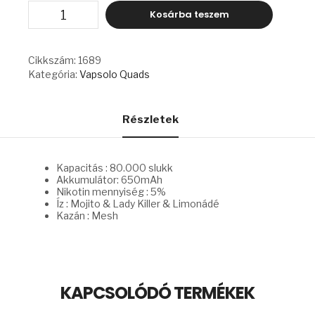
VAPSOLO
Kosárba teszem
QUADS
-
MOJITO
&
Cikkszám:
1689
MONSTER
Kategória:
Vapsolo Quads
MANGO
&
LADY
KILLER
Részletek
&
PINK
LEMONADE
mennyiség
Kapacitás : 80.000 slukk
Akkumulátor: 650mAh
Nikotin mennyiség : 5%
Íz : Mojito & Lady Killer & Limonádé
Kazán : Mesh
KAPCSOLÓDÓ TERMÉKEK