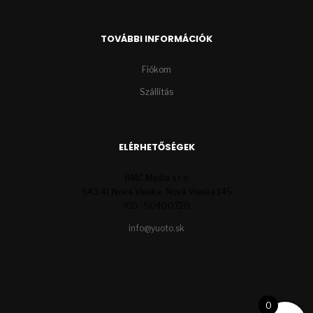
TOVÁBBI INFORMÁCIÓK
Fiókom
Szállítás
ELÉRHETŐSÉGEK
RMC Media s.r.o
943 41 Nová Vieska, Nová Vieska 145
ICO : 50400720
info@yuoto.sk
0