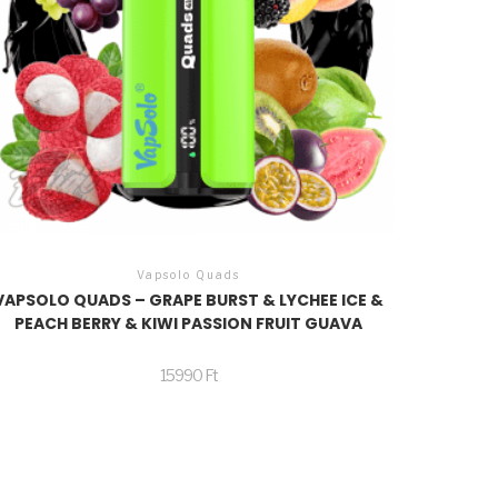
Vapsolo Quads
VAPSOLO QUADS – GRAPE BURST & LYCHEE ICE &
PEACH BERRY & KIWI PASSION FRUIT GUAVA
15990
Ft