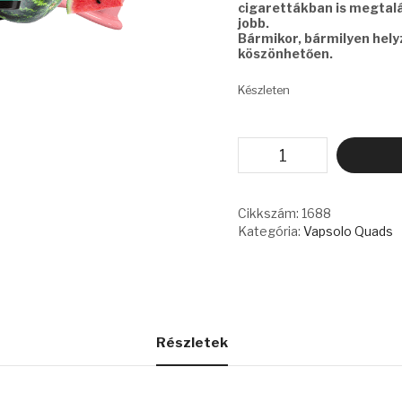
cigarettákban is megtalál
jobb.
Bármikor, bármilyen hel
köszönhetően.
Készleten
VAPSOLO
QUADS
-
MIXED
BERRY
Cikkszám:
1688
&
Kategória:
Vapsolo Quads
CHERRY
LEMON
&
STRAWBERRY
KIWI
&
STRAWBERRY
Részletek
WATERMELON
BUBBLEGUM
mennyiség