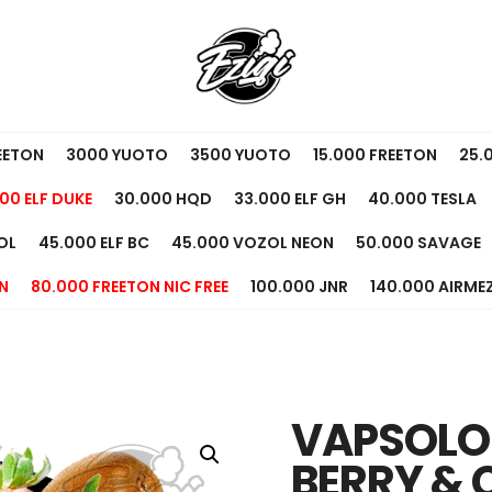
EETON
3000 YUOTO
3500 YUOTO
15.000 FREETON
25.
00 ELF DUKE
30.000 HQD
33.000 ELF GH
40.000 TESLA
OL
45.000 ELF BC
45.000 VOZOL NEON
50.000 SAVAGE
N
80.000 FREETON NIC FREE
100.000 JNR
140.000 AIRME
VAPSOLO
BERRY & 