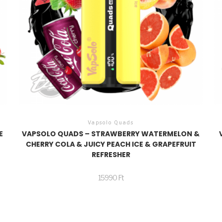
Vapsolo Quads
E
VAPSOLO QUADS – STRAWBERRY WATERMELON &
CHERRY COLA & JUICY PEACH ICE & GRAPEFRUIT
REFRESHER
15990
Ft