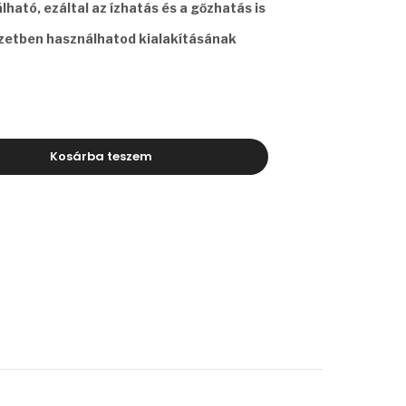
ható, ezáltal az ízhatás és a gőzhatás is
yzetben használhatod kialakításának
Kosárba teszem