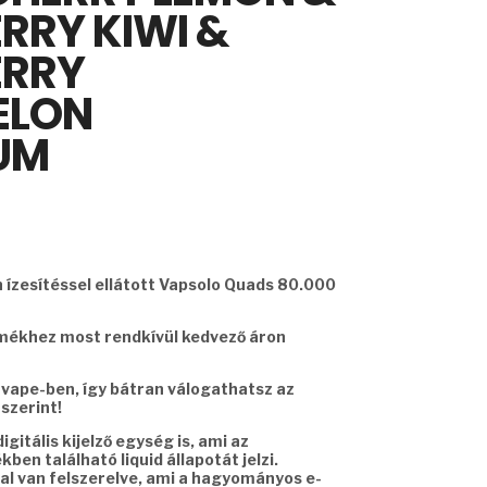
RRY KIWI &
RRY
ELON
UM
 ízesítéssel ellátott Vapsolo Quads 80.000
rmékhez most rendkívül kedvező áron
 1 vape-ben, így bátran válogathatsz az
szerint!
gitális kijelző egység is, ami az
ben található liquid állapotát jelzi.
l van felszerelve, ami a hagyományos e-