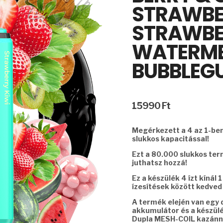
STRAWBE
STRAWBE
WATERM
BUBBLEG
15990
Ft
Megérkezett a 4 az 1-ben
slukkos kapacitással!
Ezt a 80.000 slukkos te
juthatsz hozzá!
Ez a készülék 4 ízt kínál
ízesítések között kedved 
A termék elején van egy di
akkumulátor és a készülék
Dupla MESH-COIL kazánna