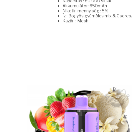
Kapacitás : 80.000 slukk
Akkumulátor: 650mAh
Nikotin mennyiség : 5%
Íz : Bogyós gyümölcs mix & Cseres
Kazán : Mesh