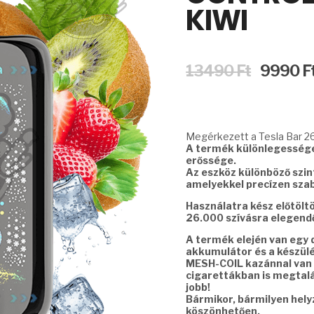
KIWI
Original
13490
Ft
9990
F
price
was:
13490 Ft.
Megérkezett a Tesla Bar 26
A termék különlegessége 
erőssége.
Az eszköz különböző szint
amelyekkel precízen szab
Használatra kész előtölt
26.000 szívásra elegendő
A termék elején van egy di
akkumulátor és a készülék
MESH-COIL kazánnal van 
cigarettákban is megtalál
jobb!
Bármikor, bármilyen hel
köszönhetően.