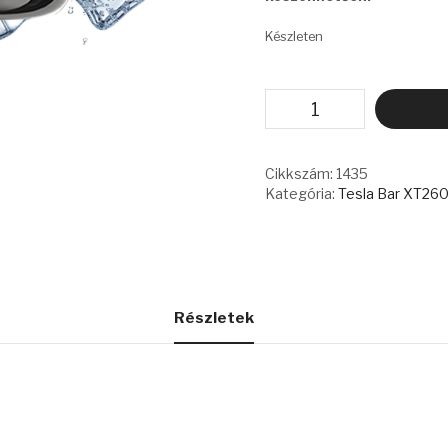
Készleten
TESLA
BAR
XT26000
ICE
CONTROL
Cikkszám:
1435
-
Kategória:
Tesla Bar XT26
STRAWBERRY
KIWI
mennyiség
Részletek