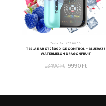
Tesla Bar XT26000
TESLA BAR XT26000 ICE CONTROL – BLUERAZZ
WATERMELON DRAGONFRUIT
Original
Current
13490
Ft
9990
Ft
price
price
was:
is:
13490 Ft.
9990 Ft.