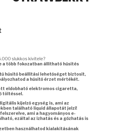
Current
t
price
is:
9990 Ft.
.000 slukkos kivitele?
a több fokozatban állítható hűsítés
ű hűsítő beállítási lehetőséget biztosít,
ályozhatod a hűsítő érzet mértékét.
ött eldobható elektromos cigaretta,
 töltéssel.
gitális kijelző egység is, ami az
ben található liquid állapotát jelzi!
felszerelve, ami a hagyományos e-
ható, ezáltal az ízhatás és a gőzhatás is
yzetben használhatod kialakításának