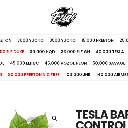
EETON
3000 YUOTO
3500 YUOTO
15.000 FREETON
25.
00 ELF DUKE
30.000 HQD
33.000 ELF GH
40.000 TESLA
OL
45.000 ELF BC
45.000 VOZOL NEON
50.000 SAVAGE
N
80.000 FREETON NIC FREE
100.000 JNR
140.000 AIRME
TESLA BA
CONTROL