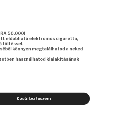
TRA 50.000!
ött eldobható elektromos cigaretta,
 töltéssel.
séből könnyen megtalálhatod a neked
yzetben használhatod kialakításának
Kosárba teszem