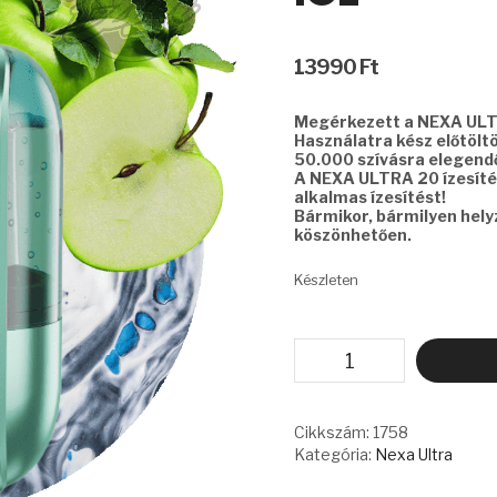
13990
Ft
Megérkezett a NEXA UL
Használatra kész előtölt
50.000 szívásra elegendő
A NEXA ULTRA 20 ízesíté
alkalmas ízesítést!
Bármikor, bármilyen hel
köszönhetően.
Készleten
NEXA
ULTRA
-
SOUR
APPLE
Cikkszám:
1758
ICE
Kategória:
Nexa Ultra
mennyiség