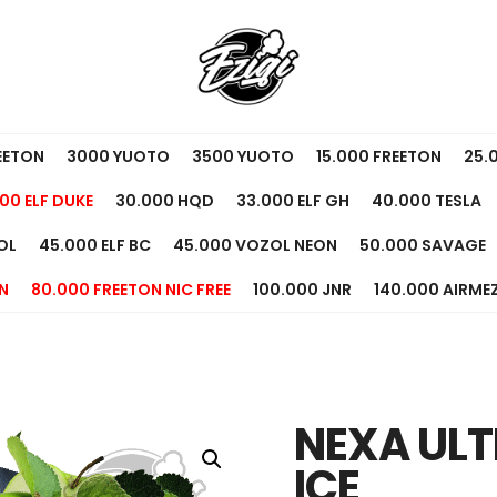
EETON
3000 YUOTO
3500 YUOTO
15.000 FREETON
25.
00 ELF DUKE
30.000 HQD
33.000 ELF GH
40.000 TESLA
OL
45.000 ELF BC
45.000 VOZOL NEON
50.000 SAVAGE
N
80.000 FREETON NIC FREE
100.000 JNR
140.000 AIRME
NEXA ULT
ICE