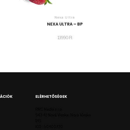
Nexa Ultra
NEXA ULTRA – BP
13990
Ft
MÁCIÓK
ELÉRHETŐSÉGEK
RMC Media s.r.o
943 41 Nová Vieska, Nová Vieska
145
ICO : 50400720