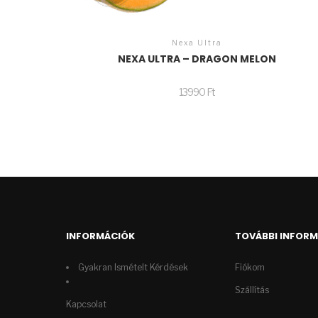
Nexa Ultra
NEXA ULTRA – DRAGON MELON
13990
Ft
INFORMÁCIÓK
TOVÁBBI INFOR
Gyakran Ismételt Kérdések
Fiókom
Szállítás
Kapcsolat