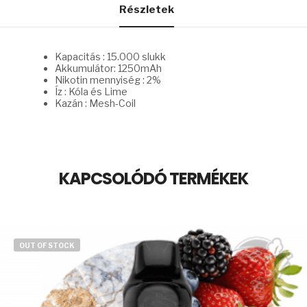
Részletek
Kapacitás : 15.000 slukk
Akkumulátor: 1250mAh
Nikotin mennyiség : 2%
Íz : Kóla és Lime
Kazán : Mesh-Coil
KAPCSOLÓDÓ TERMÉKEK
OUT OF STOCK