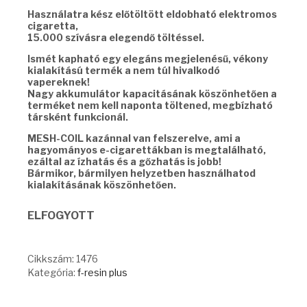
Használatra kész előtöltött eldobható elektromos
cigaretta,
15.000 szívásra elegendő töltéssel.
Ismét kapható egy elegáns megjelenésű, vékony
kialakítású termék a nem túl hivalkodó
vapereknek!
Nagy akkumulátor kapacitásának köszönhetően a
terméket nem kell naponta töltened, megbízható
társként funkcionál.
MESH-COIL kazánnal van felszerelve, ami a
hagyományos e-cigarettákban is megtalálható,
ezáltal az ízhatás és a gőzhatás is jobb!
Bármikor, bármilyen helyzetben használhatod
kialakításának köszönhetően.
ELFOGYOTT
Cikkszám:
1476
Kategória:
f-resin plus