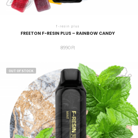
f-resin plus
FREETON F-RESIN PLUS – RAINBOW CANDY
8990
Ft
OUT OF STOCK