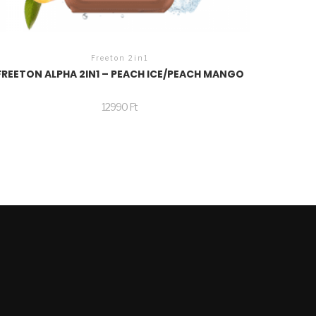
Freeton 2in1
FREETON ALPHA 2IN1 – PEACH ICE/PEACH MANGO
12990
Ft