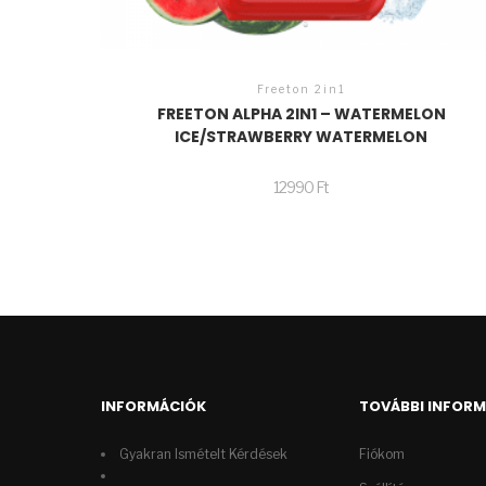
Freeton 2in1
FREETON ALPHA 2IN1 – WATERMELON
ICE/STRAWBERRY WATERMELON
12990
Ft
INFORMÁCIÓK
TOVÁBBI INFOR
Gyakran Ismételt Kérdések
Fiókom