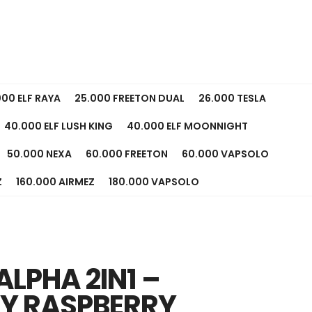
000 ELF RAYA
25.000 FREETON DUAL
26.000 TESLA
40.000 ELF LUSH KING
40.000 ELF MOONNIGHT
50.000 NEXA
60.000 FREETON
60.000 VAPSOLO
Z
160.000 AIRMEZ
180.000 VAPSOLO
ALPHA 2IN1 –
RY RASPBERRY