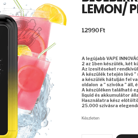
LEMON/ P
12990
Ft
A legújabb VAPE INNOVÁC
2 az 1ben készülék, két k
Az ízesítéseket rendkívü
A készülék tetején lévő ” 
a készülék hátulján fel v
oldalon a ” szívóka ” áll,
A készüléken található egy
liquid és akkumulátor áll
Használatra kész előtölt
25.000 szívásra elegendő
Készleten
FREETON