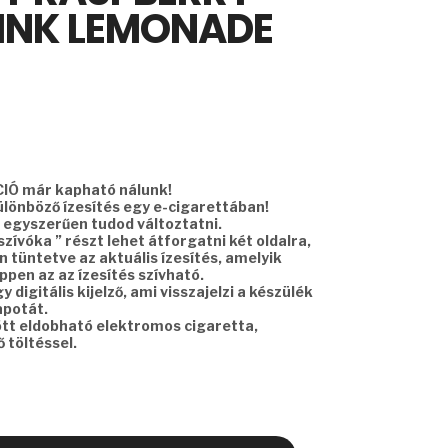
INK LEMONADE
IÓ már kapható nálunk!
ülönböző ízesítés egy e-cigarettában!
l egyszerűen tudod változtatni.
szívóka ” részt lehet átforgatni két oldalra,
an tüntetve az aktuális ízesítés, amelyik
 éppen az az ízesítés szívható.
 digitális kijelző, ami visszajelzi a készülék
apotát.
ött eldobható elektromos cigaretta,
 töltéssel.