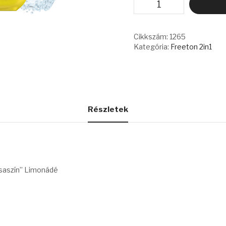
ALPHA
2IN1
-
BLUEBERRY
Cikkszám:
1265
RASPBERRY
Kategória:
Freeton 2in1
LEMON/
PINK
LEMONADE
mennyiség
Részletek
zsaszín” Limonádé