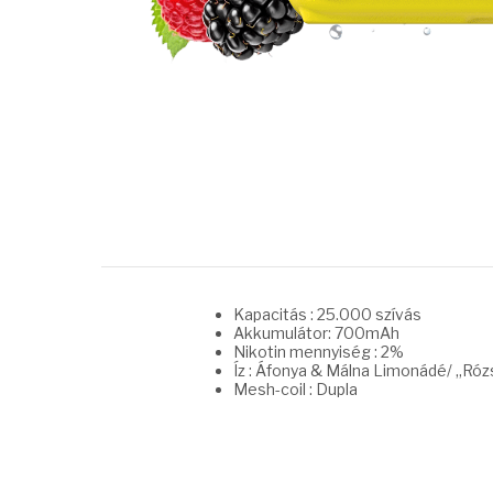
Kapacitás : 25.000 szívás
Akkumulátor: 700mAh
Nikotin mennyiség : 2%
Íz : Áfonya & Málna Limonádé/ „Ró
Mesh-coil : Dupla