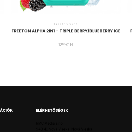
Freeton 2in1
FREETON ALPHA 2IN1 – TRIPLE BERRY/BLUEBERRY ICE
12990
Ft
MÁCIÓK
ELÉRHETŐSÉGEK
RMC Media s.r.o
943 41 Nová Vieska, Nová Vieska