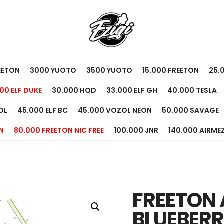
EETON
3000 YUOTO
3500 YUOTO
15.000 FREETON
25.
00 ELF DUKE
30.000 HQD
33.000 ELF GH
40.000 TESLA
OL
45.000 ELF BC
45.000 VOZOL NEON
50.000 SAVAGE
N
80.000 FREETON NIC FREE
100.000 JNR
140.000 AIRME
FREETON 
BLUEBER