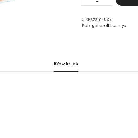
BAR
RAYA
-
MANGO
Cikkszám:
1551
PEACH
Kategória:
elf bar raya
mennyiség
Részletek