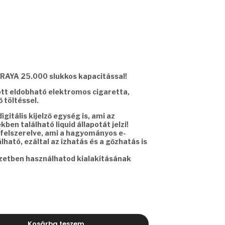
RAYA 25.000 slukkos kapacitással!
ött eldobható elektromos cigaretta,
 töltéssel.
gitális kijelző egység is, ami az
ben található liquid állapotát jelzi!
felszerelve, ami a hagyományos e-
ható, ezáltal az ízhatás és a gőzhatás is
yzetben használhatod kialakításának
Kosárba teszem