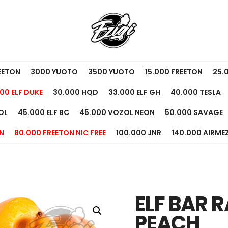
EETON
3000 YUOTO
3500 YUOTO
15.000 FREETON
25.
00 ELF DUKE
30.000 HQD
33.000 ELF GH
40.000 TESLA
OL
45.000 ELF BC
45.000 VOZOL NEON
50.000 SAVAGE
N
80.000 FREETON NIC FREE
100.000 JNR
140.000 AIRME
ELF BAR 
PEACH