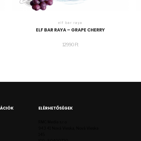
elf bar raya
ELF BAR RAYA – GRAPE CHERRY
12990
Ft
MÁCIÓK
ELÉRHETŐSÉGEK
RMC Media s.r.o
943 41 Nová Vieska, Nová Vieska
145
ICO : 50400720