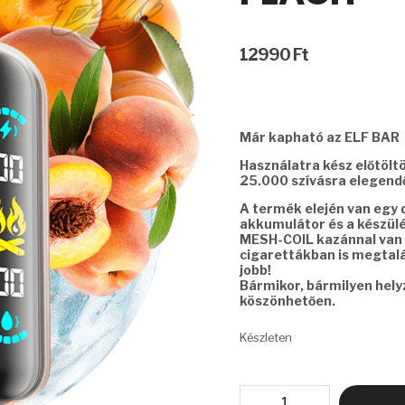
12990
Ft
Már kapható az ELF BAR 
Használatra kész előtölt
25.000 szívásra elegendő
A termék elején van egy di
akkumulátor és a készülék
MESH-COIL kazánnal van 
cigarettákban is megtalál
jobb!
Bármikor, bármilyen hel
köszönhetően.
Készleten
ELF