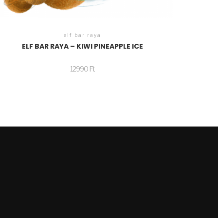
elf bar raya
ELF BAR RAYA – KIWI PINEAPPLE ICE
12990
Ft