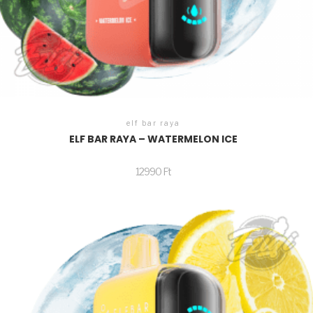
elf bar raya
ELF BAR RAYA – WATERMELON ICE
12990
Ft