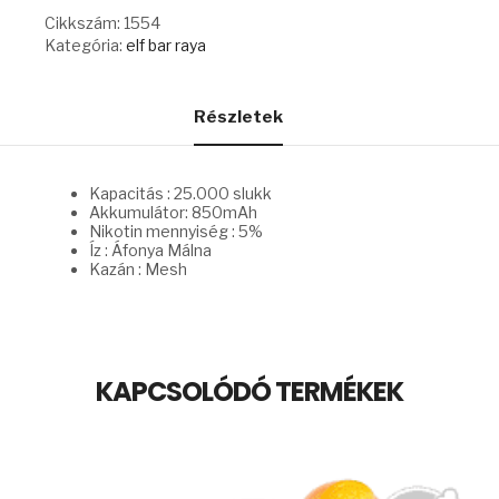
BLUEBERRY
Cikkszám:
1554
RASPBERRY
Kategória:
elf bar raya
mennyiség
Részletek
Kapacitás : 25.000 slukk
Akkumulátor: 850mAh
Nikotin mennyiség : 5%
Íz : Áfonya Málna
Kazán : Mesh
KAPCSOLÓDÓ TERMÉKEK