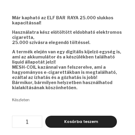
Már kapható az ELF BAR RAYA 25.000 slukkos
kapacitással!
Használatra kész előtöltött eldobható elektromos
cigaretta,
25.000 szívásra elegendő töltéssel.
A termék elején van egy digitális kijelző egység is,
ami az akkumulátor és a készülékben található
liquid állapotát jelzi!
MESH-COIL kazánnal van felszerelve, ami a
hagyományos e-cigarettákban is megtalálható,
ezáltal az ízhatás és a gőzhatás is jobb!
Bármikor, bármilyen helyzetben használhatod
kialakításának köszönhetően.
Készleten
ELF
Kosárba teszem
BAR
RAYA
-