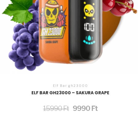
Elf Bar gh23000
ELF BAR GH23000 – SAKURA GRAPE
Original
Current
15990
Ft
9990
Ft
price
price
was:
is:
15990 Ft.
9990 Ft.