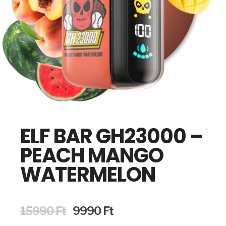
ELF BAR GH23000 –
PEACH MANGO
WATERMELON
Original
Current
15990
Ft
9990
Ft
price
price