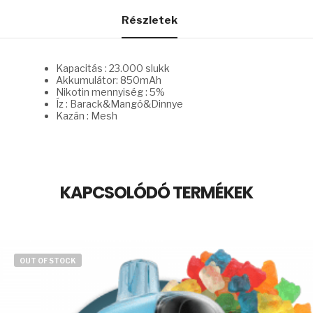
Részletek
Kapacitás : 23.000 slukk
Akkumulátor: 850mAh
Nikotin mennyiség : 5%
Íz : Barack&Mangó&Dinnye
Kazán : Mesh
KAPCSOLÓDÓ TERMÉKEK
OUT OF STOCK