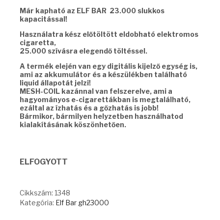
was:
is:
Már kapható az ELF BAR 23.000 slukkos
15990 Ft.
9990 Ft.
kapacitással!
Használatra kész előtöltött eldobható elektromos
cigaretta,
25.000 szívásra elegendő töltéssel.
A termék elején van egy digitális kijelző egység is,
ami az akkumulátor és a készülékben található
liquid állapotát jelzi!
MESH-COIL kazánnal van felszerelve, ami a
hagyományos e-cigarettákban is megtalálható,
ezáltal az ízhatás és a gőzhatás is jobb!
Bármikor, bármilyen helyzetben használhatod
kialakításának köszönhetően.
ELFOGYOTT
Cikkszám:
1348
Kategória:
Elf Bar gh23000