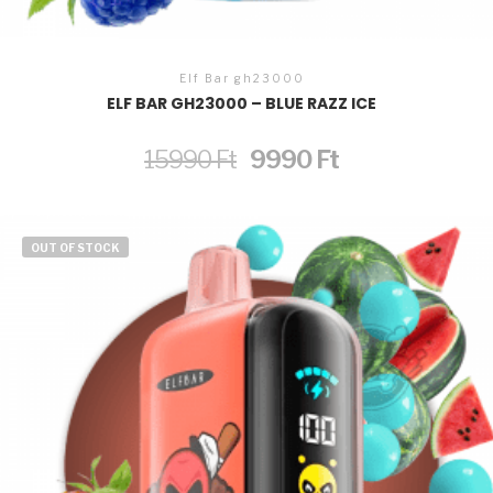
Elf Bar gh23000
ELF BAR GH23000 – BLUE RAZZ ICE
Original
Current
15990
Ft
9990
Ft
price
price
was:
is:
15990 Ft.
9990 Ft.
OUT OF STOCK