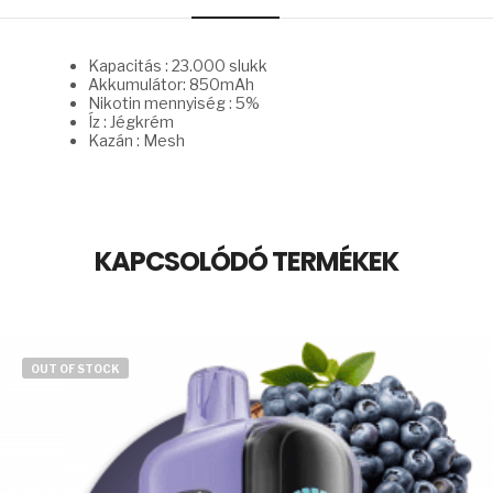
Kapacitás : 23.000 slukk
Akkumulátor: 850mAh
Nikotin mennyiség : 5%
Íz : Jégkrém
Kazán : Mesh
KAPCSOLÓDÓ TERMÉKEK
OUT OF STOCK