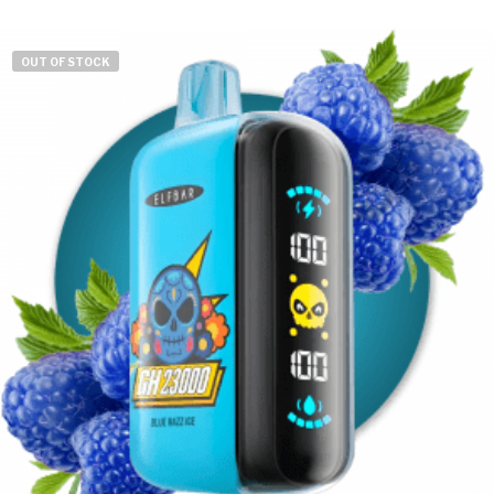
was:
is:
15990 Ft.
9990 Ft.
OUT OF STOCK