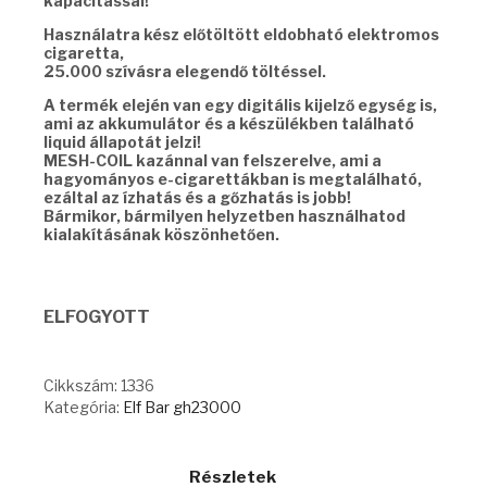
kapacitással!
Használatra kész előtöltött eldobható elektromos
cigaretta,
25.000 szívásra elegendő töltéssel.
A termék elején van egy digitális kijelző egység is,
ami az akkumulátor és a készülékben található
liquid állapotát jelzi!
MESH-COIL kazánnal van felszerelve, ami a
hagyományos e-cigarettákban is megtalálható,
ezáltal az ízhatás és a gőzhatás is jobb!
Bármikor, bármilyen helyzetben használhatod
kialakításának köszönhetően.
ELFOGYOTT
Cikkszám:
1336
Kategória:
Elf Bar gh23000
Részletek