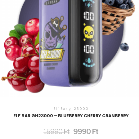
Elf Bar gh23000
ELF BAR GH23000 – BLUEBERRY CHERRY CRANBERRY
Original
Current
15990
Ft
9990
Ft
price
price