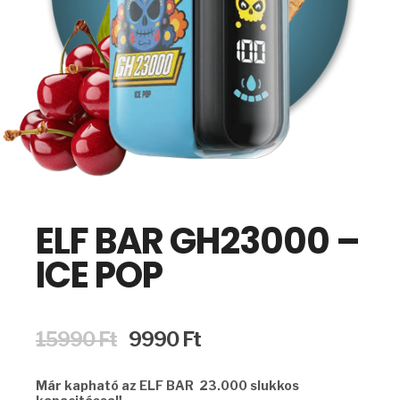
ELF BAR GH23000 –
ICE POP
Original
Current
15990
Ft
9990
Ft
price
price
was:
is:
Már kapható az ELF BAR 23.000 slukkos
15990 Ft.
9990 Ft.