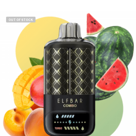
was:
is:
18990 Ft.
15990 Ft.
OUT OF STOCK