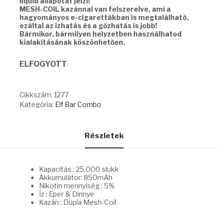
liquid állapotát jelzi!
MESH-COIL kazánnal van felszerelve, ami a
hagyományos e-cigarettákban is megtalálható,
ezáltal az ízhatás és a gőzhatás is jobb!
Bármikor, bármilyen helyzetben használhatod
kialakításának köszönhetően.
ELFOGYOTT
Cikkszám:
1277
Kategória:
Elf Bar Combo
Részletek
Kapacitás : 25.000 slukk
Akkumulátor: 850mAh
Nikotin mennyiség : 5%
Íz : Eper & Dinnye
Kazán : Dupla Mesh-Coil