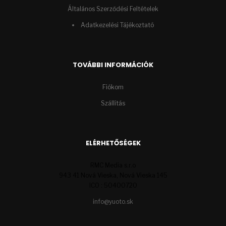
Általános Szerződési Feltételek
Adatkezelési Tájékoztató
TOVÁBBI INFORMÁCIÓK
Fiókom
Szállítás
ELÉRHETŐSÉGEK
RMC Media s.r.o
943 41 Nová Vieska, Nová Vieska 145
ICO : 50400720
info@yuoto.sk