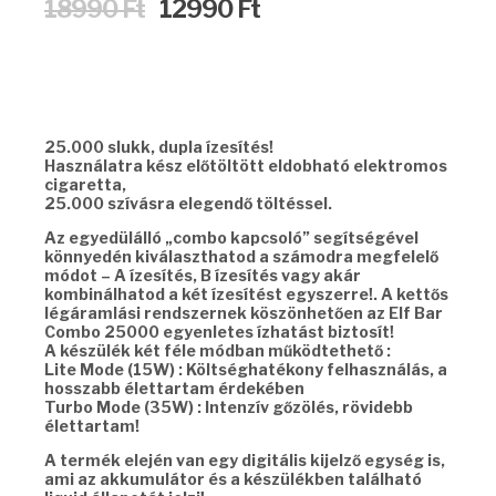
Original
Current
18990
Ft
12990
Ft
price
price
was:
is:
18990 Ft.
12990 Ft.
25.000 slukk, dupla ízesítés!
Használatra kész előtöltött eldobható elektromos
cigaretta,
25.000 szívásra elegendő töltéssel.
Az egyedülálló „combo kapcsoló” segítségével
könnyedén kiválaszthatod a számodra megfelelő
módot – A ízesítés, B ízesítés vagy akár
kombinálhatod a két ízesítést egyszerre!. A kettős
légáramlási rendszernek köszönhetően az Elf Bar
Combo 25000 egyenletes ízhatást biztosít!
A készülék két féle módban működtethető :
Lite Mode (15W) : Költséghatékony felhasználás, a
hosszabb élettartam érdekében
Turbo Mode (35W) : Intenzív gőzölés, rövidebb
élettartam!
A termék elején van egy digitális kijelző egység is,
ami az akkumulátor és a készülékben található