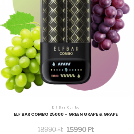
Elf Bar Combo
ELF BAR COMBO 25000 – GREEN GRAPE & GRAPE
Original
Current
18990
Ft
15990
Ft
price
price