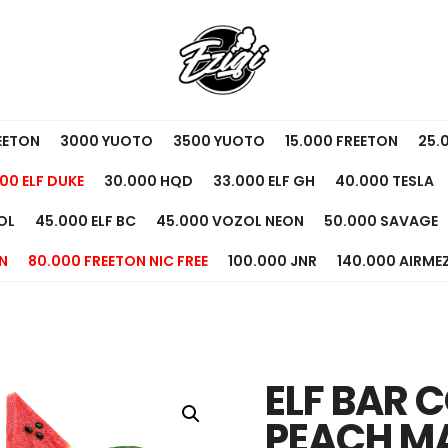
EETON
3000 YUOTO
3500 YUOTO
15.000 FREETON
25.
00 ELF DUKE
30.000 HQD
33.000 ELF GH
40.000 TESLA
OL
45.000 ELF BC
45.000 VOZOL NEON
50.000 SAVAGE
N
80.000 FREETON NIC FREE
100.000 JNR
140.000 AIRME
ELF BAR 
PEACH M