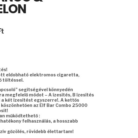
ELON
Current
Ft
price
is:
12990 Ft.
tés!
ött eldobható elektromos cigaretta,
 töltéssel.
apcsoló” segítségével könnyedén
a megfelelő módot – A ízesítés, B ízesítés
a két ízesítést egyszerre!. A kettős
 köszönhetően az Elf Bar Combo 25000
sít!
ban működtethető :
ghatékony felhasználás, a hosszabb
zív gőzölés, rövidebb élettartam!