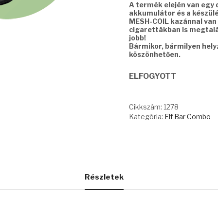
A termék elején van egy di
akkumulátor és a készülék
MESH-COIL kazánnal van 
cigarettákban is megtalál
jobb!
Bármikor, bármilyen hel
köszönhetően.
ELFOGYOTT
Cikkszám:
1278
Kategória:
Elf Bar Combo
Részletek