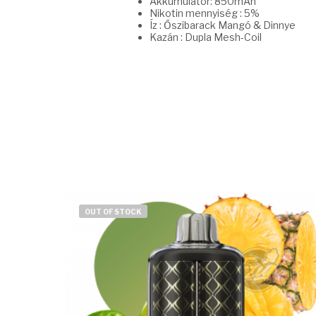
Akkumulátor: 850mAh
Nikotin mennyiség : 5%
Íz : Őszibarack Mangó & Dinnye
Kazán : Dupla Mesh-Coil
OUT OF STOCK