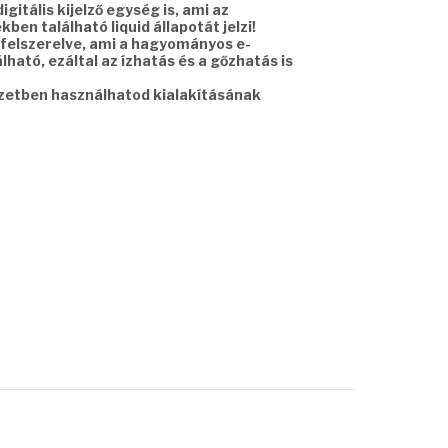
gitális kijelző egység is, ami az
ben található liquid állapotát jelzi!
felszerelve, ami a hagyományos e-
ható, ezáltal az ízhatás és a gőzhatás is
yzetben használhatod kialakításának