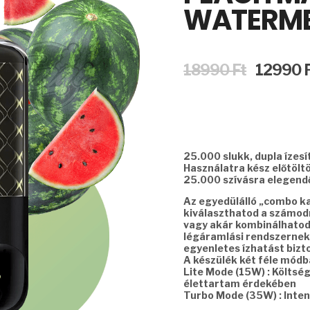
WATERM
Original
18990
Ft
12990
price
was:
18990 Ft.
25.000 slukk, dupla ízesí
Használatra kész előtölt
25.000 szívásra elegendő
Az egyedülálló „combo k
kiválaszthatod a számodr
vagy akár kombinálhatod 
légáramlási rendszernek
egyenletes ízhatást bizto
A készülék két féle mód
Lite Mode (15W) : Költsé
élettartam érdekében
Turbo Mode (35W) : Inten