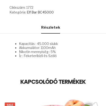
-
BLACKCURRANT
Cikkszám:
1772
GRAPE
Kategória:
Elf Bar BC45000
mennyiség
Részletek
Kapacitás : 45.000 slukk
Akkumulátor: 1100mAh
Nikotin mennyiség : 5%
Íz : Feketeribizli és Szőlő
KAPCSOLÓDÓ TERMÉKEK
SALE