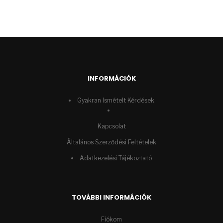
was:
is:
15490 Ft.
11990 Ft.
INFORMÁCIÓK
Gyakran Ismételt Kérdések
Kapcsolat
Általános Szerződési Feltételek
Adatkezelési Tájékoztató
TOVÁBBI INFORMÁCIÓK
Fiókom