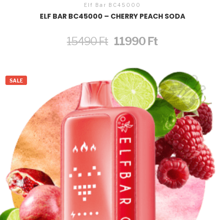
Elf Bar BC45000
ELF BAR BC45000 – CHERRY PEACH SODA
Original
Current
15490
Ft
11990
Ft
price
price
was:
is:
15490 Ft.
11990 Ft.
SALE