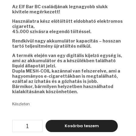
was:
is:
Az Elf Bar BC családjának legnagyobb slukk
15490 Ft.
11990 Ft.
kivitele megérkezett!
Használatra kész előtöltött eldobható elektromos
cigaretta,
45.000 szívásra elegendő töltéssel.
Rendkívül nagy akkumulátor kapacitás – hosszan
tartó teljesítmény újratöltés nélkül.
A termék elején van egy digitális kijelző egység is,
ami az akkumulátor és a készülékben található
liquid állapotát jelzi.
Dupla MESH-COIL kazánnal van felszerelve, ami a
hagyományos e-cigarettákban is megtalálható,
ezáltal az ízhatás és a gőzhatás is jobb.
Bármikor, bármilyen helyzetben használhatod
kialakításának köszönhetően.
Készleten
ELF
Kosárba teszem
BAR
BC45000