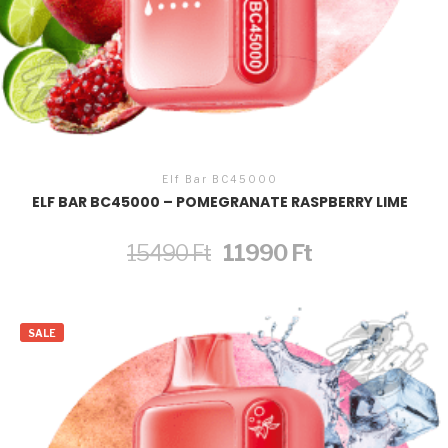
Elf Bar BC45000
ELF BAR BC45000 – POMEGRANATE RASPBERRY LIME
Original
Current
15490
Ft
11990
Ft
price
price
was:
is:
15490 Ft.
11990 Ft.
SALE