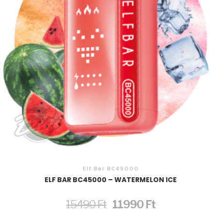
Elf Bar BC45000
ELF BAR BC45000 – WATERMELON ICE
Original
Current
15490
Ft
11990
Ft
price
price