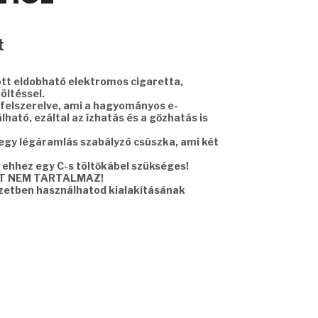
Current
t
price
is:
ött eldobható elektromos cigaretta,
4990 Ft.
öltéssel.
felszerelve, ami a hagyományos e-
ható, ezáltal az ízhatás és a gőzhatás is
 egy légáramlás szabályzó csúszka, ami két
, ehhez egy C-s töltőkábel szükséges!
T NEM TARTALMAZ!
yzetben használhatod kialakításának