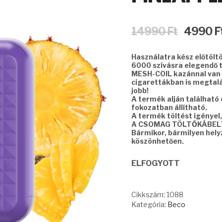
Original
14990
Ft
4990
F
price
was:
Használatra kész előtölt
14990 Ft.
6000 szívásra elegendő t
MESH-COIL kazánnal van 
cigarettákban is megtalál
jobb!
A termék alján található
fokozatban állítható.
A termék töltést igényel
A CSOMAG TÖLTŐKÁBEL
Bármikor, bármilyen hel
köszönhetően.
ELFOGYOTT
Cikkszám:
1088
Kategória:
Beco