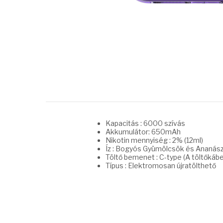
Kapacitás : 6000 szívás
Akkumulátor: 650mAh
Nikotin mennyiség : 2% (12ml)
Íz : Bogyós Gyümölcsök és Ananás
Töltő bemenet : C-type (A töltőkáb
Típus : Elektromosan újratölthető