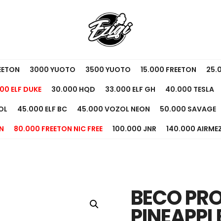
EETON
3000 YUOTO
3500 YUOTO
15.000 FREETON
25.
00 ELF DUKE
30.000 HQD
33.000 ELF GH
40.000 TESLA
OL
45.000 ELF BC
45.000 VOZOL NEON
50.000 SAVAGE
N
80.000 FREETON NIC FREE
100.000 JNR
140.000 AIRME
BECO PRO
PINEAPPLE