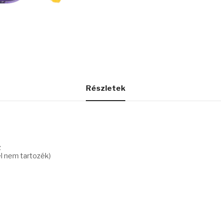
Részletek
z
el nem tartozék)