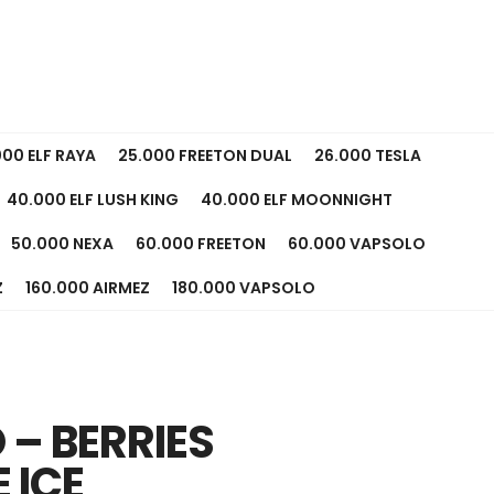
000 ELF RAYA
25.000 FREETON DUAL
26.000 TESLA
40.000 ELF LUSH KING
40.000 ELF MOONNIGHT
50.000 NEXA
60.000 FREETON
60.000 VAPSOLO
Z
160.000 AIRMEZ
180.000 VAPSOLO
 – BERRIES
 ICE