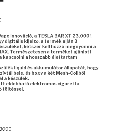
Current
t
price
is:
Vape innováció, a TESLA BAR XT 23.000 !
8990 Ft.
 digitális kijelző, a termék alján 3
készüléket, kétszer kell hozzá megnyomni a
X. Természetesen a terméket ajánlott
kapcsolni a hosszabb élettartam
észülék liquid és akkumulátor állapotát, hogy
zívtál bele, és hogy a két Mesh-Coilból
l a készülék.
ött eldobható elektromos cigaretta,
 töltéssel.
23000