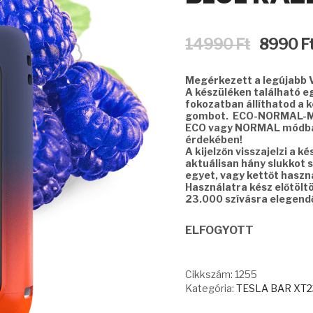
Original
14990
Ft
8990
F
price
was:
Megérkezett a legújabb 
14990 Ft.
A készüléken található egy
fokozatban állíthatod a 
gombot. ECO-NORMAL-MA
ECO vagy NORMAL módba 
érdekében!
A kijelzőn visszajelzi a k
aktuálisan hány slukkot s
egyet, vagy kettőt haszná
Használatra kész előtölt
23.000 szívásra elegendő
ELFOGYOTT
Cikkszám:
1255
Kategória:
TESLA BAR XT