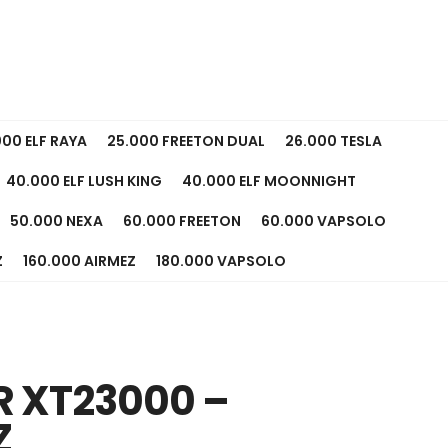
000 ELF RAYA
25.000 FREETON DUAL
26.000 TESLA
40.000 ELF LUSH KING
40.000 ELF MOONNIGHT
50.000 NEXA
60.000 FREETON
60.000 VAPSOLO
Z
160.000 AIRMEZ
180.000 VAPSOLO
R XT23000 –
Z