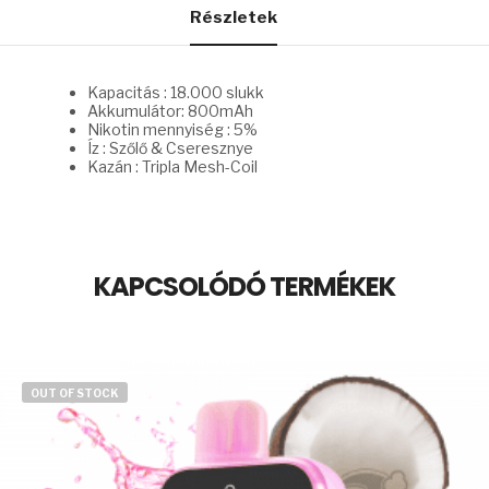
Részletek
Kapacitás : 18.000 slukk
Akkumulátor: 800mAh
Nikotin mennyiség : 5%
Íz : Szőlő & Cseresznye
Kazán : Tripla Mesh-Coil
KAPCSOLÓDÓ TERMÉKEK
OUT OF STOCK