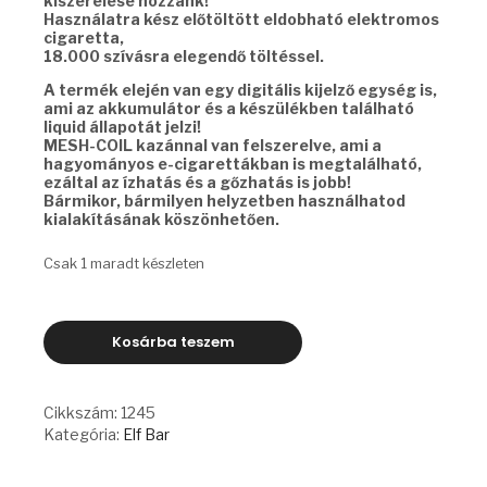
kiszerelése hozzánk!
Használatra kész előtöltött eldobható elektromos
cigaretta,
18.000 szívásra elegendő töltéssel.
A termék elején van egy digitális kijelző egység is,
ami az akkumulátor és a készülékben található
liquid állapotát jelzi!
MESH-COIL kazánnal van felszerelve, ami a
hagyományos e-cigarettákban is megtalálható,
ezáltal az ízhatás és a gőzhatás is jobb!
Bármikor, bármilyen helyzetben használhatod
kialakításának köszönhetően.
Csak 1 maradt készleten
ELF
Kosárba teszem
BAR
FS18000
-
GRAPE
Cikkszám:
1245
CHERRY
Kategória:
Elf Bar
mennyiség