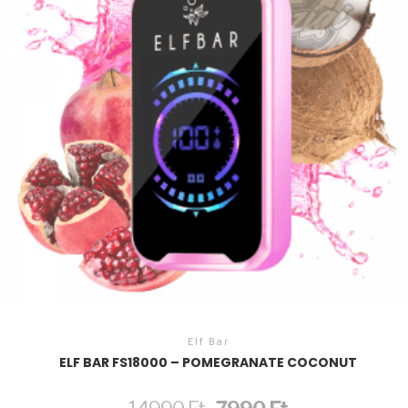
Elf Bar
ELF BAR FS18000 – POMEGRANATE COCONUT
Original
Current