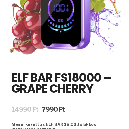
ELF BAR FS18000 –
GRAPE CHERRY
Original
Current
14990
Ft
7990
Ft
price
price
was:
is:
Megérkezett az ELF BAR 18.000 slukkos
14990 Ft.
7990 Ft.