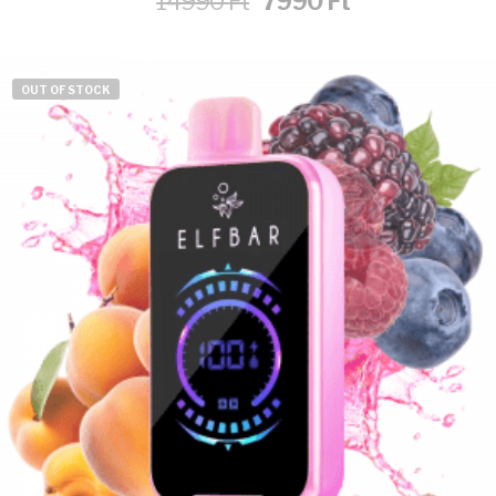
14990
Ft
7990
Ft
price
price
was:
is:
14990 Ft.
7990 Ft.
OUT OF STOCK