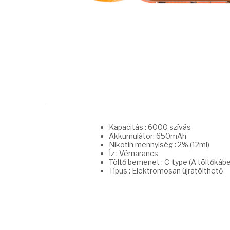
Kapacitás : 6000 szívás
Akkumulátor: 650mAh
Nikotin mennyiség : 2% (12ml)
Íz : Vérnarancs
Töltő bemenet : C-type (A töltőkáb
Típus : Elektromosan újratölthető