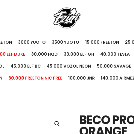
EETON
3000 YUOTO
3500 YUOTO
15.000 FREETON
25.
00 ELF DUKE
30.000 HQD
33.000 ELF GH
40.000 TESLA
OL
45.000 ELF BC
45.000 VOZOL NEON
50.000 SAVAGE
N
80.000 FREETON NIC FREE
100.000 JNR
140.000 AIRME
BECO PRO
ORANGE