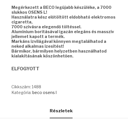
Megérkezett a BECO legújabb készüléke, a 7000
slukkos OSENS L!
Használatra kész előtöltött eldobható elektromos
cigaretta,
7000 szívásra elegendő töltéssel.
Alumínium borításával igazán elegáns és masszív
jellemet kapott a termék.
Markáns ízvilágával könnyen megtalálhatod a
neked alkalmas ízesítést!
Bármikor, bármilyen helyzetben használhatod
kialakításának köszönhetően.
ELFOGYOTT
Cikkszám:
1488
Kategória:
beco osens l
Részletek