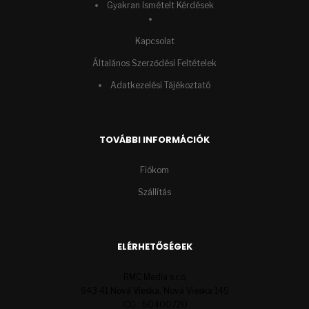
Gyakran Ismételt Kérdések
Kapcsolat
Általános Szerződési Feltételek
Adatkezelési Tájékoztató
TOVÁBBI INFORMÁCIÓK
Fiókom
Szállítás
ELÉRHETŐSÉGEK
RMC Media s.r.o
943 41 Nová Vieska, Nová Vieska 145
ICO : 50400720