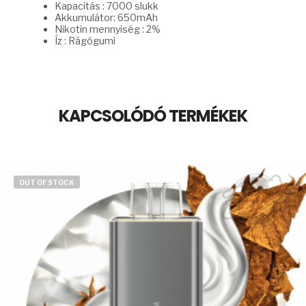
Kapacitás : 7000 slukk
Akkumulátor: 650mAh
Nikotin mennyiség : 2%
Íz : Rágógumi
KAPCSOLÓDÓ TERMÉKEK
OUT OF STOCK