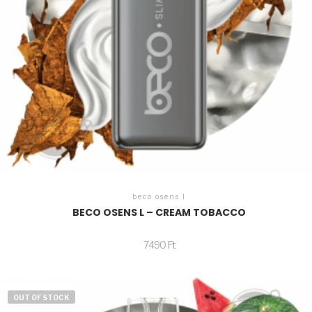
beco osens l
BECO OSENS L – CREAM TOBACCO
7490
Ft
OUT OF STOCK