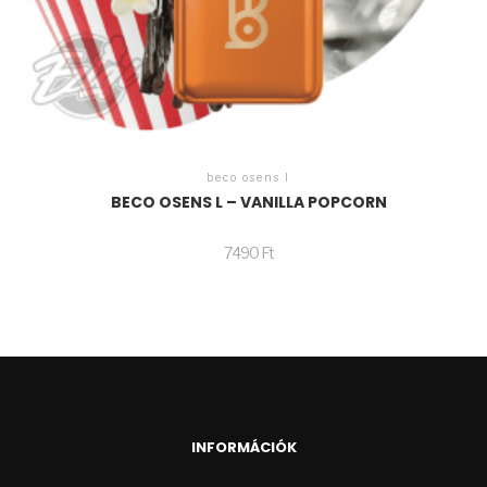
beco osens l
BECO OSENS L – VANILLA POPCORN
7490
Ft
INFORMÁCIÓK